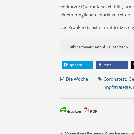
verkürzte Quarantänezeit hilft, um d
einem möglichen Infarkt zu retten.
Die Krankheitslast nimmt trotz steig
Bildnachweis: André Tautenhahn
spenden
teilen
Die Woche
Coronatest
,
Ge
Impfstrategie
,
drucken
PDF
Vorheriger Beitrag:
Kurs halten ve