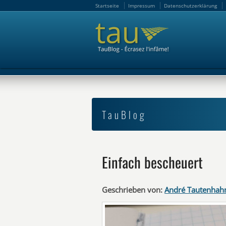
Startseite
Impressum
Datenschutzerklärung
Startseite
Impressum
Datenschutzerklärung
TauBlog
Einfach bescheuert
Geschrieben von:
André Tautenhah