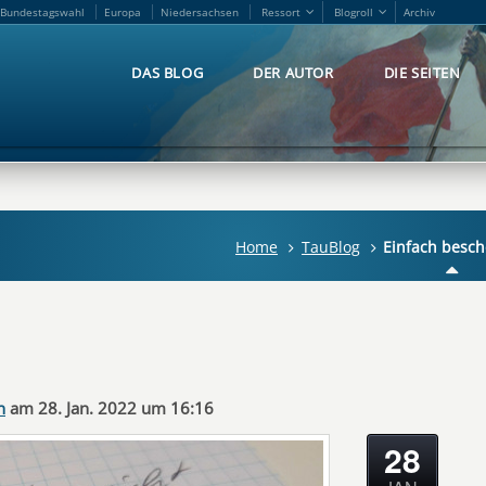
Bundestagswahl
Europa
Niedersachsen
Ressort
Blogroll
Archiv
Bundestagswahl
Europa
Niedersachsen
Ressort
Blogroll
Archiv
DAS BLOG
DER AUTOR
DIE SEITEN
DAS BLOG
DER AUTOR
DIE SEITEN
Home
TauBlog
Einfach besch
n
am 28. Jan. 2022 um 16:16
28