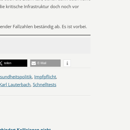
ie kritische Infrastruktur doch noch vor
ender Fallzahlen beständig ab. Es ist vorbei.
teilen
E-Mail
sundheitspolitik
,
Impfpflicht
,
Karl Lauterbach
,
Schnelltests
rhindert Kollisionen nicht