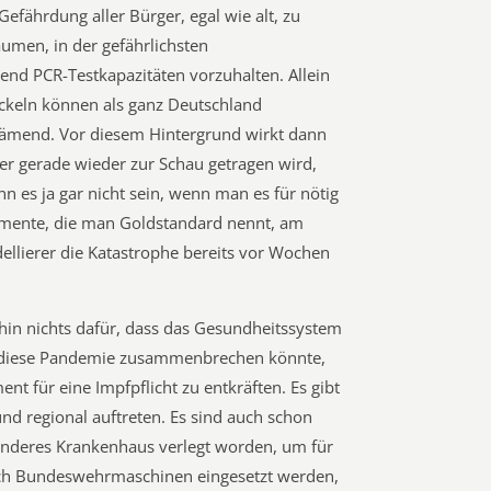
Gefährdung aller Bürger, egal wie alt, zu
äumen, in der gefährlichsten
end PCR-Testkapazitäten vorzuhalten. Allein
ickeln können als ganz Deutschland
ämend. Vor diesem Hintergrund wirkt dann
er gerade wieder zur Schau getragen wird,
nn es ja gar nicht sein, wenn man es für nötig
umente, die man Goldstandard nennt, am
ellierer die Katastrophe bereits vor Wochen
hin nichts dafür, dass das Gesundheitssystem
h diese Pandemie zusammenbrechen könnte,
nt für eine Impfpflicht zu entkräften. Es gibt
und regional auftreten. Es sind auch schon
anderes Krankenhaus verlegt worden, um für
ich Bundeswehrmaschinen eingesetzt werden,