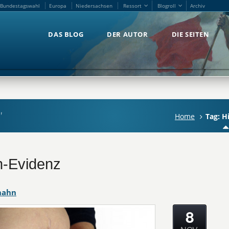
Bundestagswahl
Europa
Niedersachsen
Ressort
Blogroll
Archiv
Bundestagswahl
Europa
Niedersachsen
Ressort
Blogroll
Archiv
DAS BLOG
DER AUTOR
DIE SEITEN
DAS BLOG
DER AUTOR
DIE SEITEN
'
Home
Tag: H
h-Evidenz
hahn
8