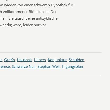
hon wieder von einer schweren Hypothek für
ch vollkommener Blödsinn ist. Der
len. Sie täuscht eine antizyklische
twendig wäre, leider nur vor.
us
,
GroKo
,
Haushalt
,
Hilbers
,
Konjunktur
,
Schulden
,
remse
,
Schwarze Null
,
Stephan Weil
,
Tilgungsplan