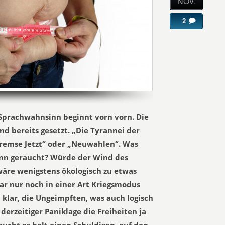
NOV.
2
 Sprachwahnsinn beginnt vorn vorn. Die
nd bereits gesetzt. „Die Tyrannei der
remse Jetzt“ oder „Neuwahlen“. Was
nn geraucht? Würde der Wind des
wäre wenigstens ökologisch zu etwas
bar nur noch in einer Art Kriegsmodus
a klar, die Ungeimpften, was auch logisch
erzeitiger Paniklage die Freiheiten ja