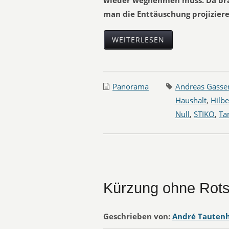
wieder wegnehmen muss. Da brau
man die Enttäuschung projizieren
WEITERLESEN
Panorama
Andreas Gasse
Haushalt
,
Hilbe
Null
,
STIKO
,
Tar
Kürzung ohne Rotst
Geschrieben von:
André Tauten