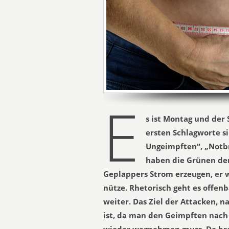
E
s ist Montag und der
ersten Schlagworte si
Ungeimpften“, „Notb
haben die Grünen de
Geplappers Strom erzeugen, er 
nütze. Rhetorisch geht es offen
weiter. Das Ziel der Attacken, n
ist, da man den Geimpften nach d