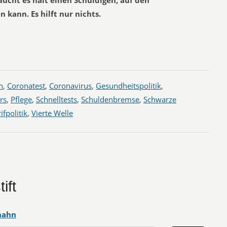
cht es halt einen Schuldigen, auf den
 kann. Es hilft nur nichts.
n
,
Coronatest
,
Coronavirus
,
Gesundheitspolitik
,
rs
,
Pflege
,
Schnelltests
,
Schuldenbremse
,
Schwarze
ifpolitik
,
Vierte Welle
ift
hahn