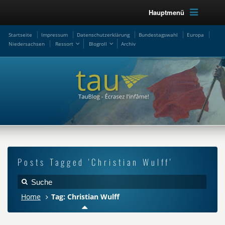
Hauptmenü
Startseite
Impressum
Datenschutzerklärung
Bundestagswahl
Europa
Niedersachsen
Ressort
Blogroll
Archiv
Posts Tagged 'Christian Wulff'
Home
Tag: Christian Wulff