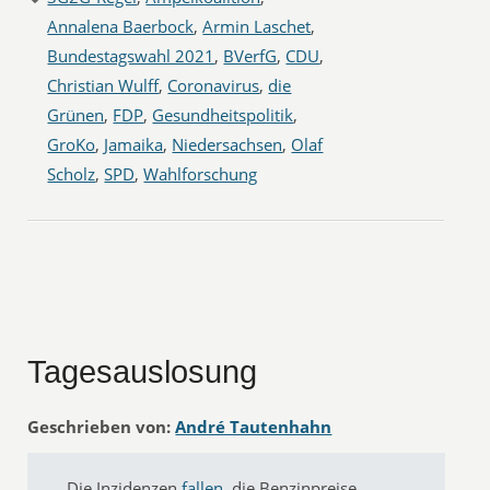
Annalena Baerbock
,
Armin Laschet
,
Bundestagswahl 2021
,
BVerfG
,
CDU
,
Christian Wulff
,
Coronavirus
,
die
Grünen
,
FDP
,
Gesundheitspolitik
,
GroKo
,
Jamaika
,
Niedersachsen
,
Olaf
Scholz
,
SPD
,
Wahlforschung
Tagesauslosung
Geschrieben von:
André Tautenhahn
Die Inzidenzen
fallen
, die Benzinpreise