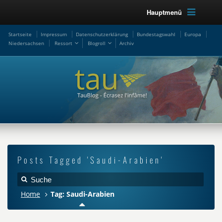
Hauptmenü
Startseite
Impressum
Datenschutzerklärung
Bundestagswahl
Europa
Niedersachsen
Ressort
Blogroll
Archiv
Posts Tagged 'Saudi-Arabien'
Home
Tag: Saudi-Arabien