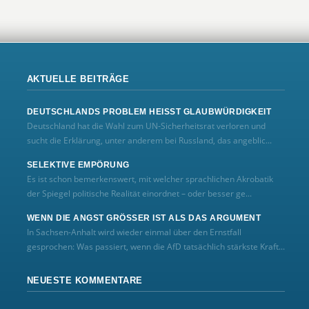
AKTUELLE BEITRÄGE
DEUTSCHLANDS PROBLEM HEISST GLAUBWÜRDIGKEIT
Deutschland hat die Wahl zum UN‑Sicherheitsrat verloren und
sucht die Erklärung, unter anderem bei Russland, das angeblic...
SELEKTIVE EMPÖRUNG
Es ist schon bemerkenswert, mit welcher sprachlichen Akrobatik
der Spiegel politische Realität einordnet – oder besser ge...
WENN DIE ANGST GRÖSSER IST ALS DAS ARGUMENT
In Sachsen-Anhalt wird wieder einmal über den Ernstfall
gesprochen: Was passiert, wenn die AfD tatsächlich stärkste Kraft...
NEUESTE KOMMENTARE