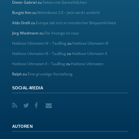
Dieter Gabriel
zu
Fakten mit Gänsefüßchen
Burgitt Ihm
zu
Wehrdienst 2.0 – Jetzt wird’s amtlich!
Aldo Orelli
zu
Europa übt sich in moralischer Bequemlichkeit
Jörg Wiedmann
zu
Die Anzeige ist raus
Haltlose Ultimaten IV – TauBlog
zu
Haltlose Ultimaten III
Haltlose Ultimaten III – TauBlog
zu
Haltlose Ultimaten II
Haltlose Ultimaten II – TauBlog
zu
Haltlose Ultimaten
Ralph
zu
Eine gruselige Vorstellung
SOCIAL-MEDIA
AUTOREN