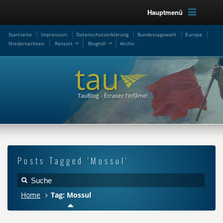
Hauptmenü
Startseite
Impressum
Datenschutzerklärung
Bundestagswahl
Europa
Niedersachsen
Ressort
Blogroll
Archiv
Posts Tagged 'Mossul'
Home
Tag: Mossul