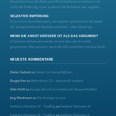
Deutschland hat die Wahl zum UN‑Sicherheitsrat verloren und
sucht die Erklärung, unter anderem bei Russland, das angeblic...
SELEKTIVE EMPÖRUNG
Es ist schon bemerkenswert, mit welcher sprachlichen Akrobatik
der Spiegel politische Realität einordnet – oder besser ge...
WENN DIE ANGST GRÖSSER IST ALS DAS ARGUMENT
In Sachsen-Anhalt wird wieder einmal über den Ernstfall
gesprochen: Was passiert, wenn die AfD tatsächlich stärkste Kraft...
NEUESTE KOMMENTARE
Dieter Gabriel
zu
Fakten mit Gänsefüßchen
Burgitt Ihm
zu
Wehrdienst 2.0 – Jetzt wird’s amtlich!
Aldo Orelli
zu
Europa übt sich in moralischer Bequemlichkeit
Jörg Wiedmann
zu
Die Anzeige ist raus
Haltlose Ultimaten IV – TauBlog
zu
Haltlose Ultimaten III
Haltlose Ultimaten III – TauBlog
zu
Haltlose Ultimaten II