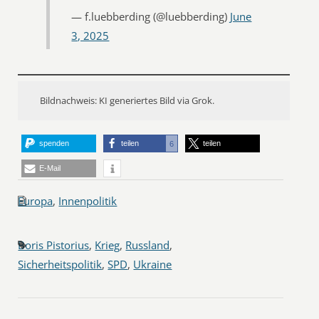
— f.luebberding (@luebberding)
June
3, 2025
Bildnachweis: KI generiertes Bild via Grok.
spenden
teilen
teilen
6
E-Mail
Europa
,
Innenpolitik
Boris Pistorius
,
Krieg
,
Russland
,
Sicherheitspolitik
,
SPD
,
Ukraine