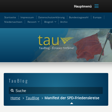
Hauptmenü
Startseite
Impressum
Datenschutzerklärung
Bundestagswahl
Europa
Niedersachsen
Ressort
Blogroll
Archiv
TauBlog
Home
TauBlog
Manifest der SPD-Friedenskreise