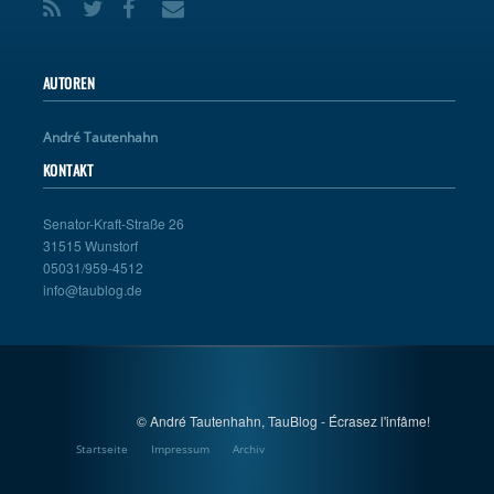
AUTOREN
André Tautenhahn
KONTAKT
Senator-Kraft-Straße 26
31515 Wunstorf
05031/959-4512
info@taublog.de
© André Tautenhahn, TauBlog - Écrasez l'infâme!
Startseite
Impressum
Archiv