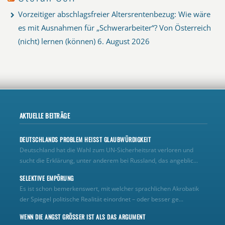
Vorzeitiger abschlagsfreier Altersrentenbezug: Wie wäre
es mit Ausnahmen für „Schwerarbeiter“? Von Österreich
(nicht) lernen (können)
6. August 2026
AKTUELLE BEITRÄGE
DEUTSCHLANDS PROBLEM HEISST GLAUBWÜRDIGKEIT
Deutschland hat die Wahl zum UN‑Sicherheitsrat verloren und
sucht die Erklärung, unter anderem bei Russland, das angeblic...
SELEKTIVE EMPÖRUNG
Es ist schon bemerkenswert, mit welcher sprachlichen Akrobatik
der Spiegel politische Realität einordnet – oder besser ge...
WENN DIE ANGST GRÖSSER IST ALS DAS ARGUMENT