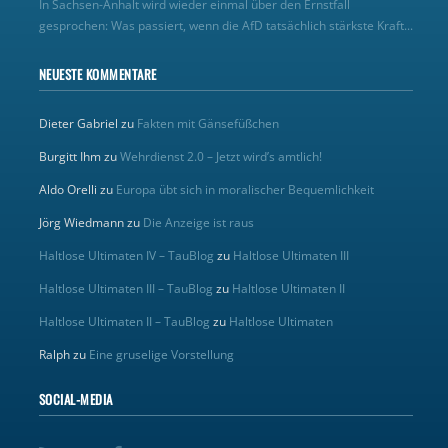
In Sachsen-Anhalt wird wieder einmal über den Ernstfall
gesprochen: Was passiert, wenn die AfD tatsächlich stärkste Kraft...
NEUESTE KOMMENTARE
Dieter Gabriel
zu
Fakten mit Gänsefüßchen
Burgitt Ihm
zu
Wehrdienst 2.0 – Jetzt wird’s amtlich!
Aldo Orelli
zu
Europa übt sich in moralischer Bequemlichkeit
Jörg Wiedmann
zu
Die Anzeige ist raus
Haltlose Ultimaten IV – TauBlog
zu
Haltlose Ultimaten III
Haltlose Ultimaten III – TauBlog
zu
Haltlose Ultimaten II
Haltlose Ultimaten II – TauBlog
zu
Haltlose Ultimaten
Ralph
zu
Eine gruselige Vorstellung
SOCIAL-MEDIA