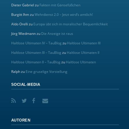
Dieter Gabriel
zu
Fakten mit Gänsefüßchen
Burgitt Ihm
zu
Wehrdienst 2.0 – Jetzt wird’s amtlich!
Aldo Orelli
zu
Europa übt sich in moralischer Bequemlichkeit
Jörg Wiedmann
zu
Die Anzeige ist raus
Haltlose Ultimaten IV – TauBlog
zu
Haltlose Ultimaten III
Haltlose Ultimaten III – TauBlog
zu
Haltlose Ultimaten II
Haltlose Ultimaten II – TauBlog
zu
Haltlose Ultimaten
Ralph
zu
Eine gruselige Vorstellung
SOCIAL-MEDIA
AUTOREN