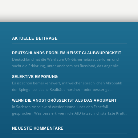
AKTUELLE BEITRÄGE
DEUTSCHLANDS PROBLEM HEISST GLAUBWÜRDIGKEIT
Deutschland hat die Wahl zum UN‑Sicherheitsrat verloren und
sucht die Erklärung, unter anderem bei Russland, das angeblic...
SELEKTIVE EMPÖRUNG
Es ist schon bemerkenswert, mit welcher sprachlichen Akrobatik
der Spiegel politische Realität einordnet – oder besser ge...
WENN DIE ANGST GRÖSSER IST ALS DAS ARGUMENT
In Sachsen-Anhalt wird wieder einmal über den Ernstfall
gesprochen: Was passiert, wenn die AfD tatsächlich stärkste Kraft...
NEUESTE KOMMENTARE