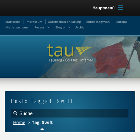
Hauptmenü
Startseite
Impressum
Datenschutzerklärung
Bundestagswahl
Europa
Niedersachsen
Ressort
Blogroll
Archiv
Posts Tagged 'Swift'
Home
Tag: Swift