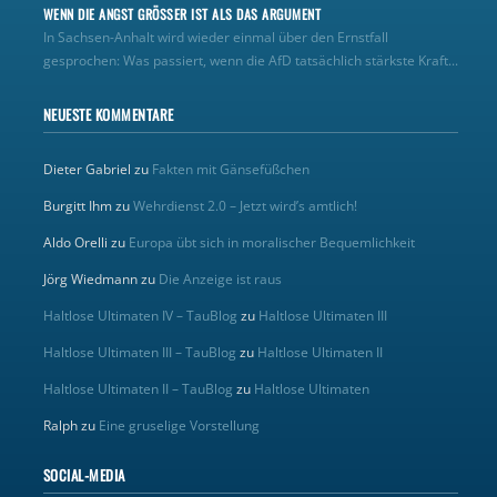
WENN DIE ANGST GRÖSSER IST ALS DAS ARGUMENT
In Sachsen-Anhalt wird wieder einmal über den Ernstfall
gesprochen: Was passiert, wenn die AfD tatsächlich stärkste Kraft...
NEUESTE KOMMENTARE
Dieter Gabriel
zu
Fakten mit Gänsefüßchen
Burgitt Ihm
zu
Wehrdienst 2.0 – Jetzt wird’s amtlich!
Aldo Orelli
zu
Europa übt sich in moralischer Bequemlichkeit
Jörg Wiedmann
zu
Die Anzeige ist raus
Haltlose Ultimaten IV – TauBlog
zu
Haltlose Ultimaten III
Haltlose Ultimaten III – TauBlog
zu
Haltlose Ultimaten II
Haltlose Ultimaten II – TauBlog
zu
Haltlose Ultimaten
Ralph
zu
Eine gruselige Vorstellung
SOCIAL-MEDIA