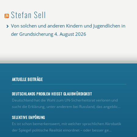
Stefan Sell
Von solchen und anderen Kindern und Jugendlichen in
der Grundsicherung
4. August 2026
AKTUELLE BEITRÄGE
DEUTSCHLANDS PROBLEM HEISST GLAUBWÜRDIGKEIT
Deutschland hat die Wahl zum UN‑Sicherheitsrat verloren und
sucht die Erklärung, unter anderem bei Russland, das angeblic...
SELEKTIVE EMPÖRUNG
Es ist schon bemerkenswert, mit welcher sprachlichen Akrobatik
der Spiegel politische Realität einordnet – oder besser ge...