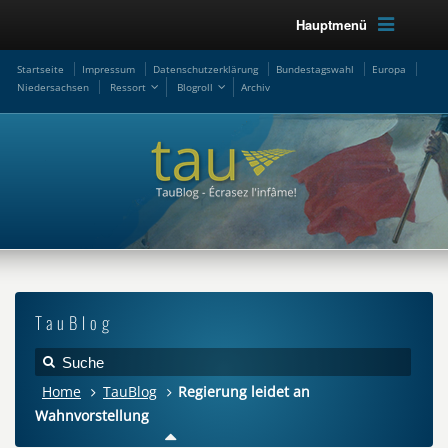
Hauptmenü
Startseite
Impressum
Datenschutzerklärung
Bundestagswahl
Europa
Niedersachsen
Ressort
Blogroll
Archiv
TauBlog
Home
TauBlog
Regierung leidet an
Wahnvorstellung