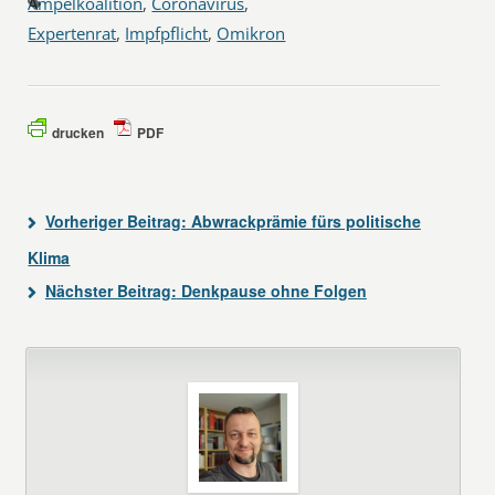
Ampelkoalition
,
Coronavirus
,
Expertenrat
,
Impfpflicht
,
Omikron
drucken
PDF
Vorheriger Beitrag:
Abwrackprämie fürs politische
Klima
Nächster Beitrag:
Denkpause ohne Folgen