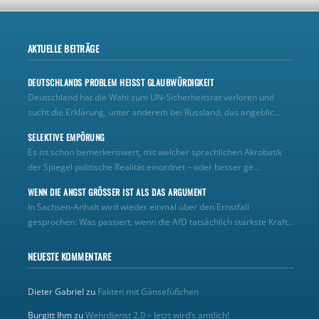
AKTUELLE BEITRÄGE
DEUTSCHLANDS PROBLEM HEISST GLAUBWÜRDIGKEIT
Deutschland hat die Wahl zum UN‑Sicherheitsrat verloren und
sucht die Erklärung, unter anderem bei Russland, das angeblic...
SELEKTIVE EMPÖRUNG
Es ist schon bemerkenswert, mit welcher sprachlichen Akrobatik
der Spiegel politische Realität einordnet – oder besser ge...
WENN DIE ANGST GRÖSSER IST ALS DAS ARGUMENT
In Sachsen-Anhalt wird wieder einmal über den Ernstfall
gesprochen: Was passiert, wenn die AfD tatsächlich stärkste Kraft...
NEUESTE KOMMENTARE
Dieter Gabriel
zu
Fakten mit Gänsefüßchen
Burgitt Ihm
zu
Wehrdienst 2.0 – Jetzt wird’s amtlich!