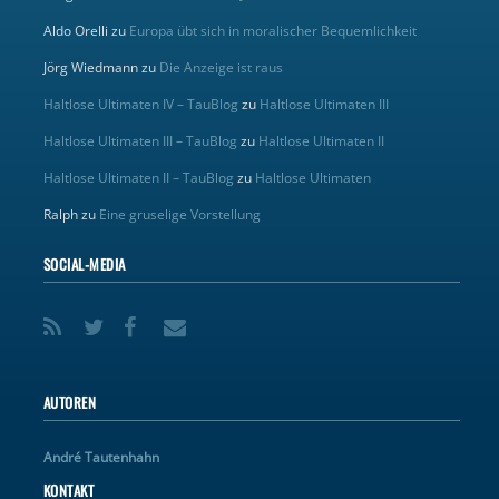
Aldo Orelli
zu
Europa übt sich in moralischer Bequemlichkeit
Jörg Wiedmann
zu
Die Anzeige ist raus
Haltlose Ultimaten IV – TauBlog
zu
Haltlose Ultimaten III
Haltlose Ultimaten III – TauBlog
zu
Haltlose Ultimaten II
Haltlose Ultimaten II – TauBlog
zu
Haltlose Ultimaten
Ralph
zu
Eine gruselige Vorstellung
SOCIAL-MEDIA
AUTOREN
André Tautenhahn
KONTAKT