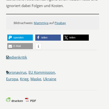
ignoriert dabei Folgen und Kosten.
Bildnachweis:
Mammiya
auf
Pixabay
spenden
teilen
teilen
E-Mail
Medienkritik
Coronavirus
,
EU Kommission
,
Europa
,
Krieg
,
Maske
,
Ukraine
drucken
PDF