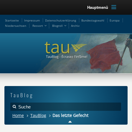
Hauptmenü
Startseite
Impressum
Datenschutzerklärung
Bundestagswahl
Europa
Niedersachsen
Ressort
Blogroll
Archiv
TauBlog
Home
TauBlog
Das letzte Gefecht