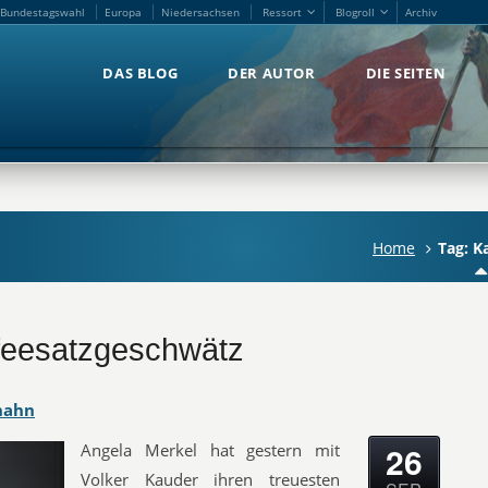
Bundestagswahl
Europa
Niedersachsen
Ressort
Blogroll
Archiv
Bundestagswahl
Europa
Niedersachsen
Ressort
Blogroll
Archiv
DAS BLOG
DER AUTOR
DIE SEITEN
DAS BLOG
DER AUTOR
DIE SEITEN
'
Home
Tag: K
feesatzgeschwätz
hahn
26
Angela Merkel hat gestern mit
Volker Kauder ihren treuesten