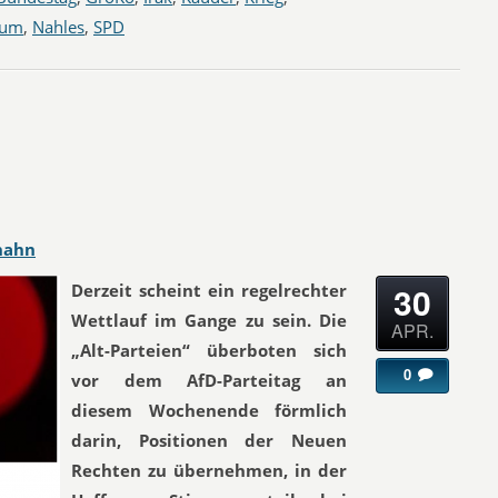
tum
,
Nahles
,
SPD
hahn
30
Derzeit scheint ein regelrechter
Wettlauf im Gange zu sein. Die
APR.
„Alt-Parteien“ überboten sich
0
vor dem AfD-Parteitag an
diesem Wochenende förmlich
darin, Positionen der Neuen
Rechten zu übernehmen, in der