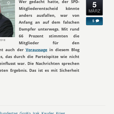
5
Wer gedacht hatte, der SPD-
Mitgliederentscheid könnte
MÄRZ
anders ausfallen, war von
5
Anfang an auf dem falschen
Dampfer unterwegs. Mit rund
66 Prozent stimmten die
.2018
Mitglieder für den
icht auch der
Voraussage
in diesem Blog
s, das durch die Parteispitze wie nicht
einflusst war. Die Nachrichten sprechen
en Ergebnis. Das ist es mit Sicherheit
Bundestag
,
GroKo
,
Irak
,
Kauder
,
Krieg
,