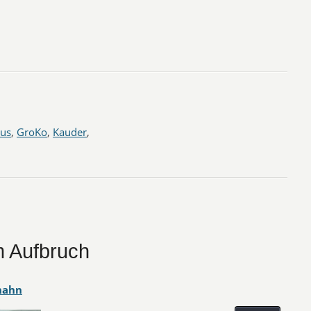
aus
,
GroKo
,
Kauder
,
 Aufbruch
hahn