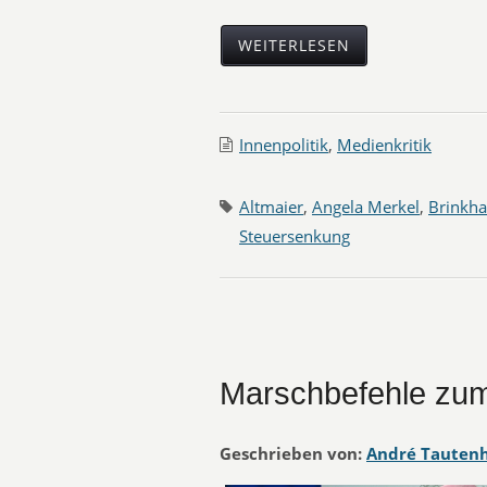
WEITERLESEN
Innenpolitik
,
Medienkritik
Altmaier
,
Angela Merkel
,
Brinkh
Steuersenkung
Marschbefehle zum
Geschrieben von:
André Tauten