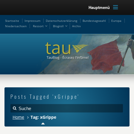
Hauptmenü
Startseite
Impressum
Datenschutzerklärung
Bundestagswahl
Europa
Niedersachsen
Ressort
Blogroll
Archiv
Posts Tagged 'xGrippe'
Home
Tag: xGrippe