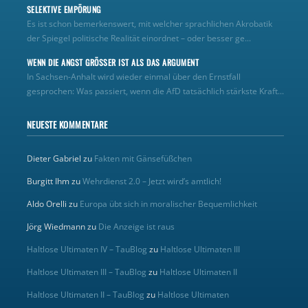
SELEKTIVE EMPÖRUNG
Es ist schon bemerkenswert, mit welcher sprachlichen Akrobatik
der Spiegel politische Realität einordnet – oder besser ge...
WENN DIE ANGST GRÖSSER IST ALS DAS ARGUMENT
In Sachsen-Anhalt wird wieder einmal über den Ernstfall
gesprochen: Was passiert, wenn die AfD tatsächlich stärkste Kraft...
NEUESTE KOMMENTARE
Dieter Gabriel
zu
Fakten mit Gänsefüßchen
Burgitt Ihm
zu
Wehrdienst 2.0 – Jetzt wird’s amtlich!
Aldo Orelli
zu
Europa übt sich in moralischer Bequemlichkeit
Jörg Wiedmann
zu
Die Anzeige ist raus
Haltlose Ultimaten IV – TauBlog
zu
Haltlose Ultimaten III
Haltlose Ultimaten III – TauBlog
zu
Haltlose Ultimaten II
Haltlose Ultimaten II – TauBlog
zu
Haltlose Ultimaten