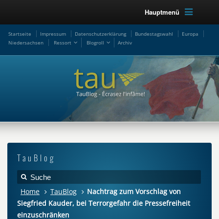
Hauptmenü
Startseite
Impressum
Datenschutzerklärung
Bundestagswahl
Europa
Niedersachsen
Ressort
Blogroll
Archiv
TauBlog
Home
TauBlog
Nachtrag zum Vorschlag von
Siegfried Kauder, bei Terrorgefahr die Pressefreiheit
einzuschränken