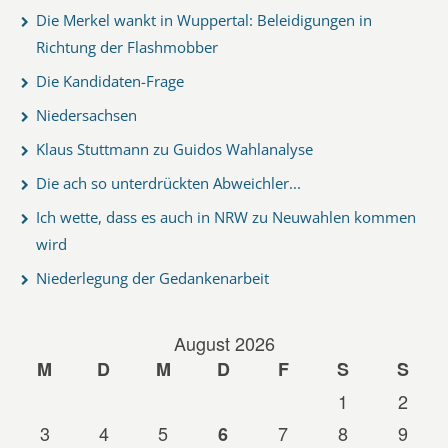
Die Merkel wankt in Wuppertal: Beleidigungen in
Richtung der Flashmobber
Die Kandidaten-Frage
Niedersachsen
Klaus Stuttmann zu Guidos Wahlanalyse
Die ach so unterdrückten Abweichler...
Ich wette, dass es auch in NRW zu Neuwahlen kommen
wird
Niederlegung der Gedankenarbeit
August 2026
M
D
M
D
F
S
S
1
2
3
4
5
7
8
9
6