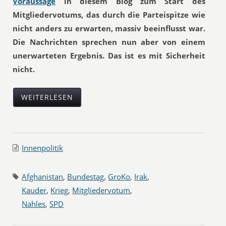
Voraussage
in diesem Blog zum Start des
Mitgliedervotums, das durch die Parteispitze wie
nicht anders zu erwarten, massiv beeinflusst war.
Die Nachrichten sprechen nun aber von einem
unerwarteten Ergebnis. Das ist es mit Sicherheit
nicht.
WEITERLESEN
Innenpolitik
Afghanistan
,
Bundestag
,
GroKo
,
Irak
,
Kauder
,
Krieg
,
Mitgliedervotum
,
Nahles
,
SPD