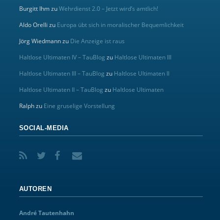
Burgitt Ihm
zu
Wehrdienst 2.0 – Jetzt wird’s amtlich!
Aldo Orelli
zu
Europa übt sich in moralischer Bequemlichkeit
Jörg Wiedmann
zu
Die Anzeige ist raus
Haltlose Ultimaten IV – TauBlog
zu
Haltlose Ultimaten III
Haltlose Ultimaten III – TauBlog
zu
Haltlose Ultimaten II
Haltlose Ultimaten II – TauBlog
zu
Haltlose Ultimaten
Ralph
zu
Eine gruselige Vorstellung
SOCIAL-MEDIA
AUTOREN
André Tautenhahn