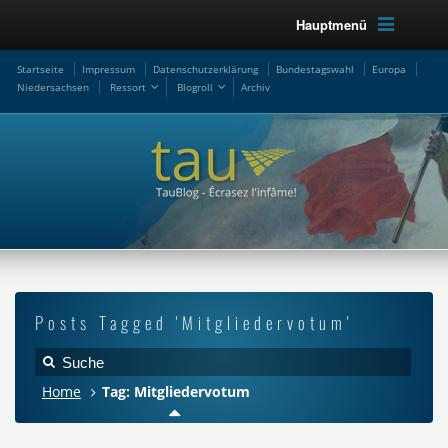
Hauptmenü
Startseite
Impressum
Datenschutzerklärung
Bundestagswahl
Europa
Niedersachsen
Ressort
Blogroll
Archiv
Posts Tagged 'Mitgliedervotum'
Home
Tag: Mitgliedervotum