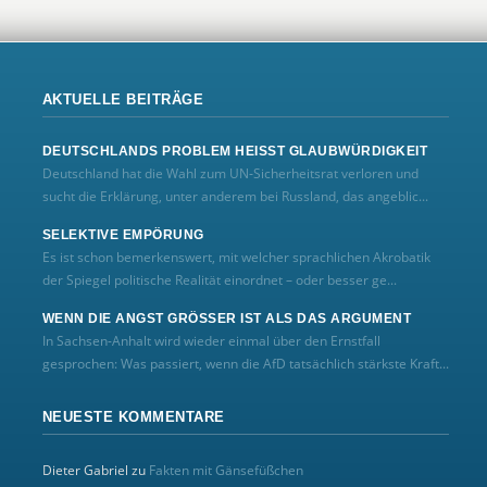
AKTUELLE BEITRÄGE
DEUTSCHLANDS PROBLEM HEISST GLAUBWÜRDIGKEIT
Deutschland hat die Wahl zum UN‑Sicherheitsrat verloren und
sucht die Erklärung, unter anderem bei Russland, das angeblic...
SELEKTIVE EMPÖRUNG
Es ist schon bemerkenswert, mit welcher sprachlichen Akrobatik
der Spiegel politische Realität einordnet – oder besser ge...
WENN DIE ANGST GRÖSSER IST ALS DAS ARGUMENT
In Sachsen-Anhalt wird wieder einmal über den Ernstfall
gesprochen: Was passiert, wenn die AfD tatsächlich stärkste Kraft...
NEUESTE KOMMENTARE
Dieter Gabriel
zu
Fakten mit Gänsefüßchen