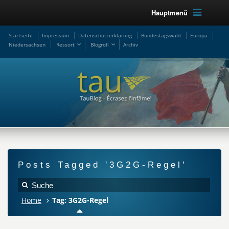
Hauptmenü
Startseite
Impressum
Datenschutzerklärung
Bundestagswahl
Europa
Niedersachsen
Ressort
Blogroll
Archiv
Posts Tagged '3G2G-Regel'
Home
Tag: 3G2G-Regel