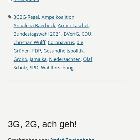
3G2G-Regel
,
Ampelkoalition
,
Annalena Baerbock
,
Armin Laschet
,
Bundestagswahl 2021
,
BVerfG
,
CDU
,
Christian Wulff
,
Coronavirus
,
die
Grünen
,
FDP
,
Gesundheitspolitik
,
GroKo
,
Jamaika
,
Niedersachsen
,
Olaf
Scholz
,
SPD
,
Wahlforschung
3G, 2G, ach geh!
Geschrieben von:
André Tautenhahn