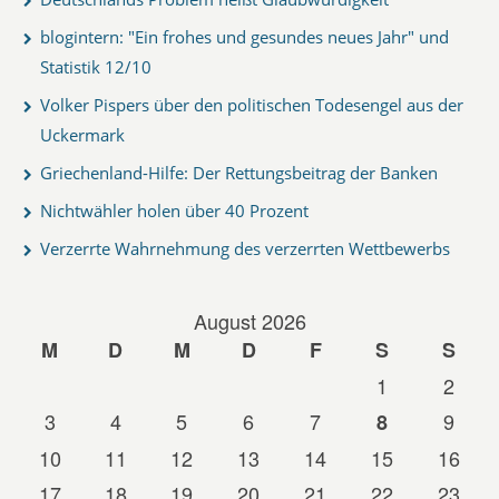
blogintern: "Ein frohes und gesundes neues Jahr" und
Statistik 12/10
Volker Pispers über den politischen Todesengel aus der
Uckermark
Griechenland-Hilfe: Der Rettungsbeitrag der Banken
Nichtwähler holen über 40 Prozent
Verzerrte Wahrnehmung des verzerrten Wettbewerbs
August 2026
M
D
M
D
F
S
S
1
2
3
4
5
6
7
9
8
10
11
12
13
14
15
16
17
18
19
20
21
22
23