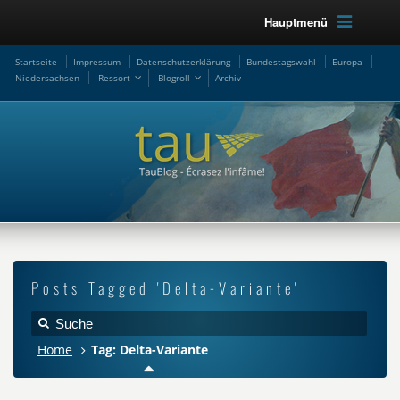
Hauptmenü
Startseite
Impressum
Datenschutzerklärung
Bundestagswahl
Europa
Niedersachsen
Ressort
Blogroll
Archiv
Posts Tagged 'Delta-Variante'
Home
Tag: Delta-Variante