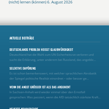
(nicht) lernen (können)
6. August 2026
AKTUELLE BEITRÄGE
DEUTSCHLANDS PROBLEM HEISST GLAUBWÜRDIGKEIT
Deutschland hat die Wahl zum UN‑Sicherheitsrat verloren und
sucht die Erklärung, unter anderem bei Russland, das angeblic...
SELEKTIVE EMPÖRUNG
Es ist schon bemerkenswert, mit welcher sprachlichen Akrobatik
der Spiegel politische Realität einordnet – oder besser ge...
WENN DIE ANGST GRÖSSER IST ALS DAS ARGUMENT
In Sachsen-Anhalt wird wieder einmal über den Ernstfall
gesprochen: Was passiert, wenn die AfD tatsächlich stärkste Kraft...