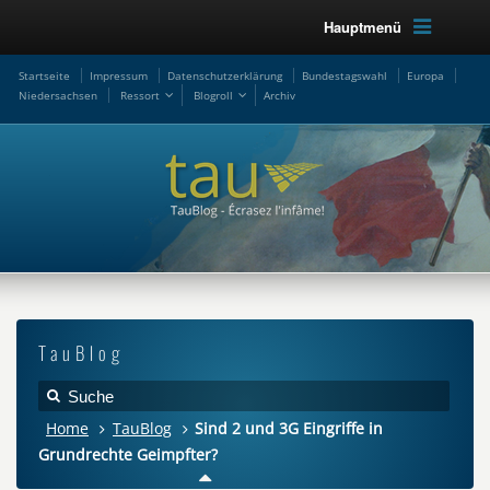
Hauptmenü
Startseite
Impressum
Datenschutzerklärung
Bundestagswahl
Europa
Niedersachsen
Ressort
Blogroll
Archiv
TauBlog
Home
TauBlog
Sind 2 und 3G Eingriffe in
Grundrechte Geimpfter?