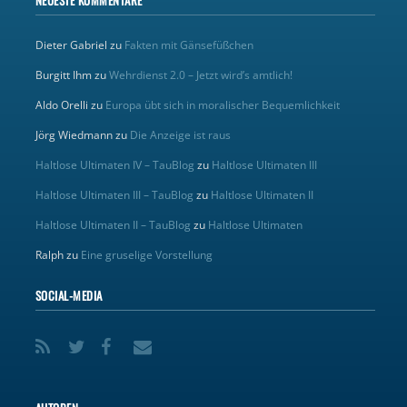
NEUESTE KOMMENTARE
Dieter Gabriel
zu
Fakten mit Gänsefüßchen
Burgitt Ihm
zu
Wehrdienst 2.0 – Jetzt wird’s amtlich!
Aldo Orelli
zu
Europa übt sich in moralischer Bequemlichkeit
Jörg Wiedmann
zu
Die Anzeige ist raus
Haltlose Ultimaten IV – TauBlog
zu
Haltlose Ultimaten III
Haltlose Ultimaten III – TauBlog
zu
Haltlose Ultimaten II
Haltlose Ultimaten II – TauBlog
zu
Haltlose Ultimaten
Ralph
zu
Eine gruselige Vorstellung
SOCIAL-MEDIA