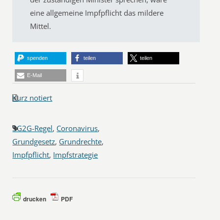
eine allgemeine Impfpflicht das mildere
Mittel.
spenden
teilen
teilen
E-Mail
Kurz notiert
3G2G-Regel
,
Coronavirus
,
Grundgesetz
,
Grundrechte
,
Impfpflicht
,
Impfstrategie
drucken
PDF