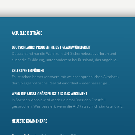
AKTUELLE BEITRÄGE
DEUTSCHLANDS PROBLEM HEISST GLAUBWÜRDIGKEIT
Deutschland hat die Wahl zum UN‑Sicherheitsrat verloren und
sucht die Erklärung, unter anderem bei Russland, das angeblic...
SELEKTIVE EMPÖRUNG
Es ist schon bemerkenswert, mit welcher sprachlichen Akrobatik
der Spiegel politische Realität einordnet – oder besser ge...
WENN DIE ANGST GRÖSSER IST ALS DAS ARGUMENT
In Sachsen-Anhalt wird wieder einmal über den Ernstfall
gesprochen: Was passiert, wenn die AfD tatsächlich stärkste Kraft...
NEUESTE KOMMENTARE