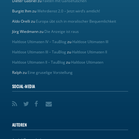
Dieter Gabriel
zu
Fakten mit Gänsefüßchen
Burgitt Ihm
zu
Wehrdienst 2.0 – Jetzt wird’s amtlich!
Aldo Orelli
zu
Europa übt sich in moralischer Bequemlichkeit
Jörg Wiedmann
zu
Die Anzeige ist raus
Haltlose Ultimaten IV – TauBlog
zu
Haltlose Ultimaten III
Haltlose Ultimaten III – TauBlog
zu
Haltlose Ultimaten II
Haltlose Ultimaten II – TauBlog
zu
Haltlose Ultimaten
Ralph
zu
Eine gruselige Vorstellung
SOCIAL-MEDIA
AUTOREN