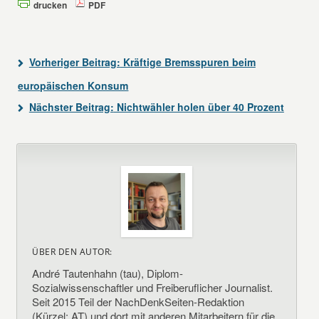
drucken
PDF
Vorheriger Beitrag:
Kräftige Bremsspuren beim
europäischen Konsum
Nächster Beitrag:
Nichtwähler holen über 40 Prozent
ÜBER DEN AUTOR:
André Tautenhahn (tau), Diplom-
Sozialwissenschaftler und Freiberuflicher Journalist.
Seit 2015 Teil der NachDenkSeiten-Redaktion
(Kürzel: AT) und dort mit anderen Mitarbeitern für die