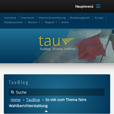
Hauptmenü
Startseite
Impressum
Datenschutzerklärung
Bundestagswahl
Europa
Niedersachsen
Ressort
Blogroll
Archiv
TauBlog
Home
TauBlog
So viel zum Thema faire
Wahlberichterstattung