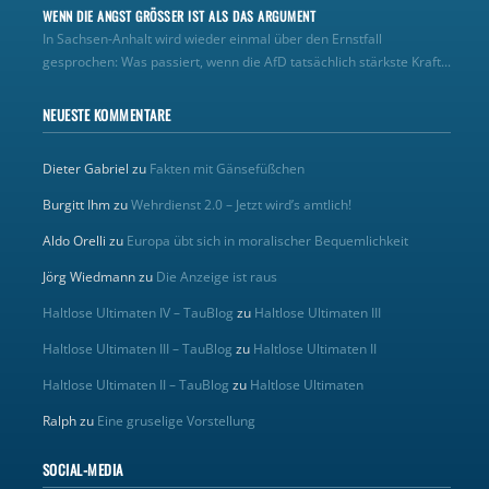
WENN DIE ANGST GRÖSSER IST ALS DAS ARGUMENT
In Sachsen-Anhalt wird wieder einmal über den Ernstfall
gesprochen: Was passiert, wenn die AfD tatsächlich stärkste Kraft...
NEUESTE KOMMENTARE
Dieter Gabriel
zu
Fakten mit Gänsefüßchen
Burgitt Ihm
zu
Wehrdienst 2.0 – Jetzt wird’s amtlich!
Aldo Orelli
zu
Europa übt sich in moralischer Bequemlichkeit
Jörg Wiedmann
zu
Die Anzeige ist raus
Haltlose Ultimaten IV – TauBlog
zu
Haltlose Ultimaten III
Haltlose Ultimaten III – TauBlog
zu
Haltlose Ultimaten II
Haltlose Ultimaten II – TauBlog
zu
Haltlose Ultimaten
Ralph
zu
Eine gruselige Vorstellung
SOCIAL-MEDIA