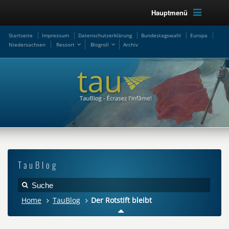
Hauptmenü
Startseite
Impressum
Datenschutzerklärung
Bundestagswahl
Europa
Niedersachsen
Ressort
Blogroll
Archiv
TauBlog
Home
TauBlog
Der Rotstift bleibt