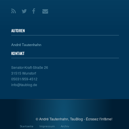
AUTOREN
André Tautenhahn
KONTAKT
Senator-Kraft-Straße 26
31515 Wunstorf
05031/959-4512
info@taublog.de
© André Tautenhahn, TauBlog - Écrasez l'infâme!
Startseite
Impressum
Archiv