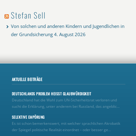
Stefan Sell
Von solchen und anderen Kindern und Jugendlichen in
der Grundsicherung
4. August 2026
AKTUELLE BEITRÄGE
DEUTSCHLANDS PROBLEM HEISST GLAUBWÜRDIGKEIT
Deutschland hat die Wahl zum UN‑Sicherheitsrat verloren und
sucht die Erklärung, unter anderem bei Russland, das angeblic...
SELEKTIVE EMPÖRUNG
Es ist schon bemerkenswert, mit welcher sprachlichen Akrobatik
der Spiegel politische Realität einordnet – oder besser ge...