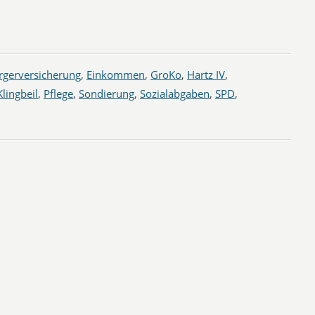
rgerversicherung
,
Einkommen
,
GroKo
,
Hartz IV
,
Klingbeil
,
Pflege
,
Sondierung
,
Sozialabgaben
,
SPD
,