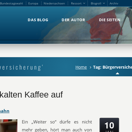
Bundestagswahl
Europa
Niedersachsen
Ressort
Blogroll
Archiv
Bundestagswahl
Europa
Niedersachsen
Ressort
Blogroll
Archiv
DAS BLOG
DER AUTOR
DIE SEITEN
DAS BLOG
DER AUTOR
DIE SEITEN
versicherung'
Home
Tag: Bürgerversich
alten Kaffee auf
hahn
10
Ein „Weiter so“ dürfe es nicht
mehr geben, hört man auch von