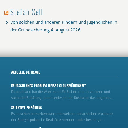
Stefan Sell
Von solchen und anderen Kindern und Jugendlichen in
der Grundsicherung
4. August 2026
AKTUELLE BEITRÄGE
DEUTSCHLANDS PROBLEM HEISST GLAUBWÜRDIGKEIT
Deutschland hat die Wahl zum UN‑Sicherheitsrat verloren und
sucht die Erklärung, unter anderem bei Russland, das angeblic...
SELEKTIVE EMPÖRUNG
Es ist schon bemerkenswert, mit welcher sprachlichen Akrobatik
der Spiegel politische Realität einordnet – oder besser ge...