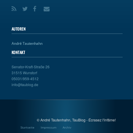
AUTOREN
André Tautenhahn
KONTAKT
Senator-Kraft-Straße 26
31515 Wunstorf
05031/959-4512
info@taublog.de
© André Tautenhahn, TauBlog - Écrasez l'infâme!
Startseite
Impressum
Archiv