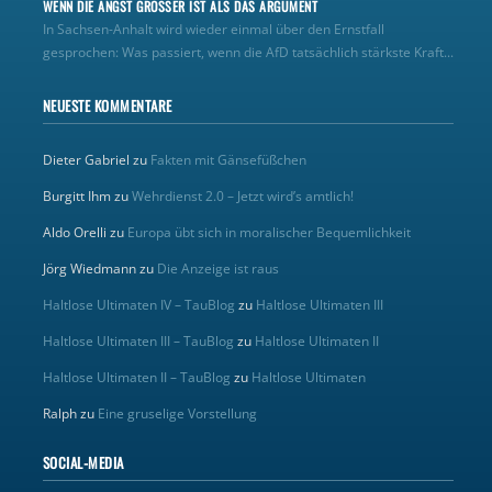
WENN DIE ANGST GRÖSSER IST ALS DAS ARGUMENT
In Sachsen-Anhalt wird wieder einmal über den Ernstfall
gesprochen: Was passiert, wenn die AfD tatsächlich stärkste Kraft...
NEUESTE KOMMENTARE
Dieter Gabriel
zu
Fakten mit Gänsefüßchen
Burgitt Ihm
zu
Wehrdienst 2.0 – Jetzt wird’s amtlich!
Aldo Orelli
zu
Europa übt sich in moralischer Bequemlichkeit
Jörg Wiedmann
zu
Die Anzeige ist raus
Haltlose Ultimaten IV – TauBlog
zu
Haltlose Ultimaten III
Haltlose Ultimaten III – TauBlog
zu
Haltlose Ultimaten II
Haltlose Ultimaten II – TauBlog
zu
Haltlose Ultimaten
Ralph
zu
Eine gruselige Vorstellung
SOCIAL-MEDIA