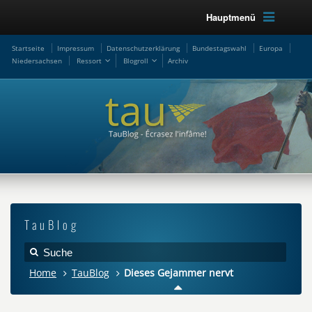
Hauptmenü
Startseite
Impressum
Datenschutzerklärung
Bundestagswahl
Europa
Niedersachsen
Ressort
Blogroll
Archiv
TauBlog
Home
TauBlog
Dieses Gejammer nervt