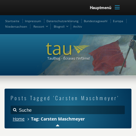
Hauptmenü
Startseite
Impressum
Datenschutzerklärung
Bundestagswahl
Europa
Niedersachsen
Ressort
Blogroll
Archiv
Posts Tagged 'Carsten Maschmeyer'
Home
Tag: Carsten Maschmeyer