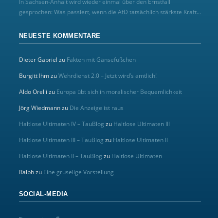
In Sachsen-Anhalt wird wieder einmal über den Ernstfall
gesprochen: Was passiert, wenn die AfD tatsächlich stärkste Kraft...
NEUESTE KOMMENTARE
Dieter Gabriel
zu
Fakten mit Gänsefüßchen
Burgitt Ihm
zu
Wehrdienst 2.0 – Jetzt wird’s amtlich!
Aldo Orelli
zu
Europa übt sich in moralischer Bequemlichkeit
Jörg Wiedmann
zu
Die Anzeige ist raus
Haltlose Ultimaten IV – TauBlog
zu
Haltlose Ultimaten III
Haltlose Ultimaten III – TauBlog
zu
Haltlose Ultimaten II
Haltlose Ultimaten II – TauBlog
zu
Haltlose Ultimaten
Ralph
zu
Eine gruselige Vorstellung
SOCIAL-MEDIA