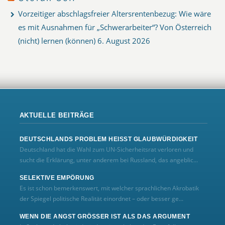
Vorzeitiger abschlagsfreier Altersrentenbezug: Wie wäre
es mit Ausnahmen für „Schwerarbeiter“? Von Österreich
(nicht) lernen (können)
6. August 2026
AKTUELLE BEITRÄGE
DEUTSCHLANDS PROBLEM HEISST GLAUBWÜRDIGKEIT
Deutschland hat die Wahl zum UN‑Sicherheitsrat verloren und
sucht die Erklärung, unter anderem bei Russland, das angeblic...
SELEKTIVE EMPÖRUNG
Es ist schon bemerkenswert, mit welcher sprachlichen Akrobatik
der Spiegel politische Realität einordnet – oder besser ge...
WENN DIE ANGST GRÖSSER IST ALS DAS ARGUMENT