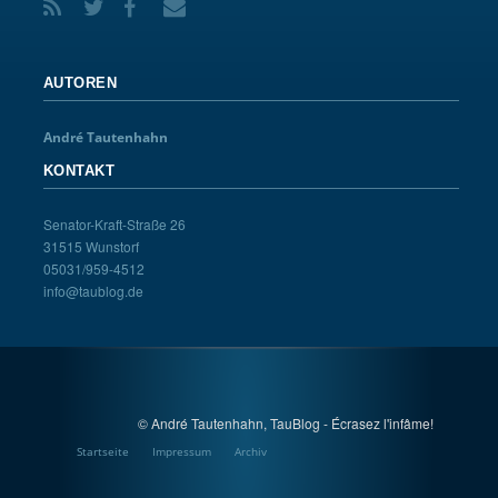
AUTOREN
André Tautenhahn
KONTAKT
Senator-Kraft-Straße 26
31515 Wunstorf
05031/959-4512
info@taublog.de
© André Tautenhahn, TauBlog - Écrasez l'infâme!
Startseite
Impressum
Archiv