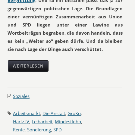
Bergrettung
. Und so ein bisschen passt das ja zur
gegenwärtigen politischen Lage. Die Grundlagen
einer vernünftigen Zusammenarbeit aus Union
und SPD liegen unter einer Lawine aus
Wortbeiträgen begraben, die davon handeln, dass
es kein „Weiter so“ geben dürfe. Und da bleiben
sie nach Lage der Dinge auch verschüttet.
WEITERLESEN
Soziales
Arbeitsmarkt
,
Die Anstalt
,
GroKo
,
Hartz IV
,
Leiharbeit
,
Mindestlohn
,
Rente
,
Sondierung
,
SPD