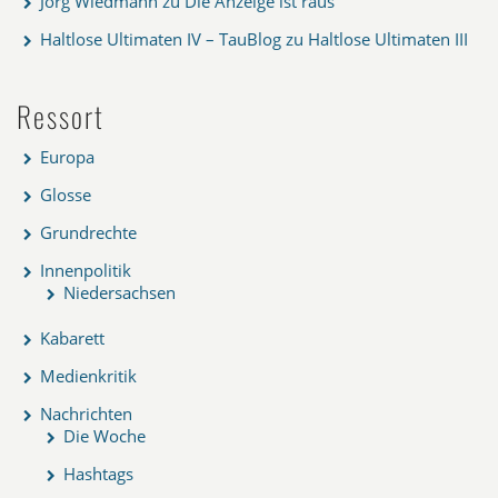
Jörg Wiedmann
zu
Die Anzeige ist raus
Haltlose Ultimaten IV – TauBlog
zu
Haltlose Ultimaten III
Ressort
Europa
Glosse
Grundrechte
Innenpolitik
Niedersachsen
Kabarett
Medienkritik
Nachrichten
Die Woche
Hashtags