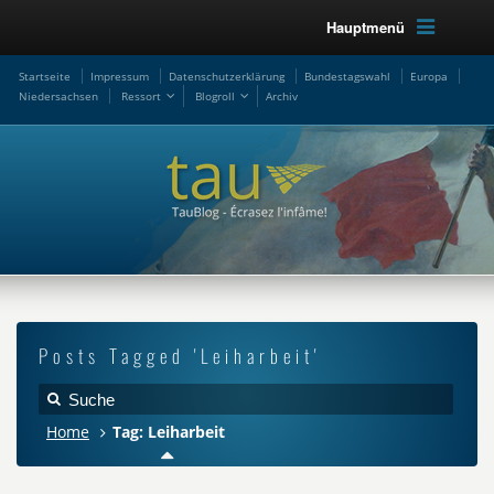
Hauptmenü
Startseite
Impressum
Datenschutzerklärung
Bundestagswahl
Europa
Niedersachsen
Ressort
Blogroll
Archiv
Posts Tagged 'Leiharbeit'
Home
Tag: Leiharbeit