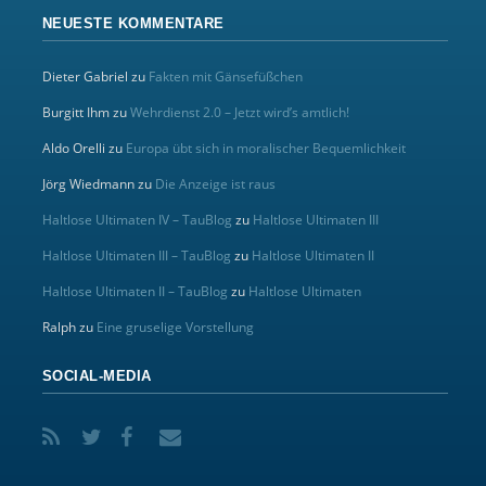
NEUESTE KOMMENTARE
Dieter Gabriel
zu
Fakten mit Gänsefüßchen
Burgitt Ihm
zu
Wehrdienst 2.0 – Jetzt wird’s amtlich!
Aldo Orelli
zu
Europa übt sich in moralischer Bequemlichkeit
Jörg Wiedmann
zu
Die Anzeige ist raus
Haltlose Ultimaten IV – TauBlog
zu
Haltlose Ultimaten III
Haltlose Ultimaten III – TauBlog
zu
Haltlose Ultimaten II
Haltlose Ultimaten II – TauBlog
zu
Haltlose Ultimaten
Ralph
zu
Eine gruselige Vorstellung
SOCIAL-MEDIA