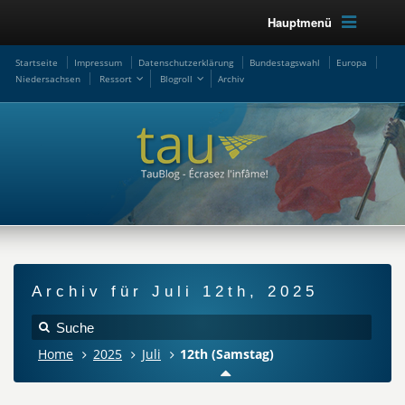
Hauptmenü
Startseite
Impressum
Datenschutzerklärung
Bundestagswahl
Europa
Niedersachsen
Ressort
Blogroll
Archiv
Archiv für Juli 12th, 2025
Home
2025
Juli
12th (Samstag)