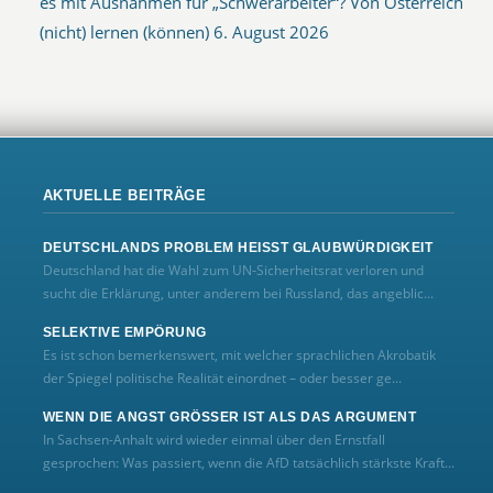
es mit Ausnahmen für „Schwerarbeiter“? Von Österreich
(nicht) lernen (können)
6. August 2026
AKTUELLE BEITRÄGE
DEUTSCHLANDS PROBLEM HEISST GLAUBWÜRDIGKEIT
Deutschland hat die Wahl zum UN‑Sicherheitsrat verloren und
sucht die Erklärung, unter anderem bei Russland, das angeblic...
SELEKTIVE EMPÖRUNG
Es ist schon bemerkenswert, mit welcher sprachlichen Akrobatik
der Spiegel politische Realität einordnet – oder besser ge...
WENN DIE ANGST GRÖSSER IST ALS DAS ARGUMENT
In Sachsen-Anhalt wird wieder einmal über den Ernstfall
gesprochen: Was passiert, wenn die AfD tatsächlich stärkste Kraft...