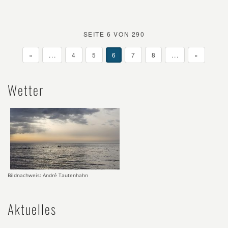
SEITE 6 VON 290
«
...
4
5
6
7
8
...
»
Wetter
Bildnachweis: André Tautenhahn
Aktuelles