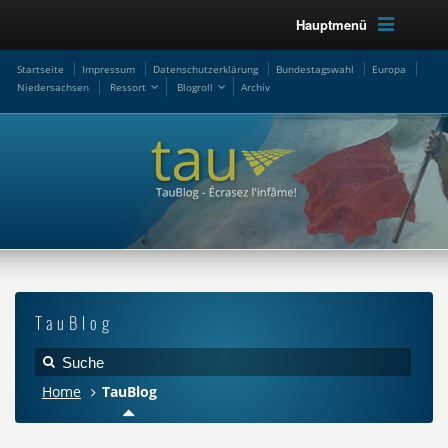
Hauptmenü
Startseite
Impressum
Datenschutzerklärung
Bundestagswahl
Europa
Niedersachsen
Ressort
Blogroll
Archiv
TauBlog
Home
TauBlog