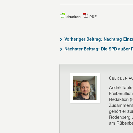
drucken
PDF
Vorheriger Beitrag:
Nachtrag Einz
Nächster Beitrag:
Die SPD außer 
ÜBER DEN A
André Taute
Freiberuflic
Redaktion (K
Zusammenste
gehört er z
Rodenberg un
am Rübenbe