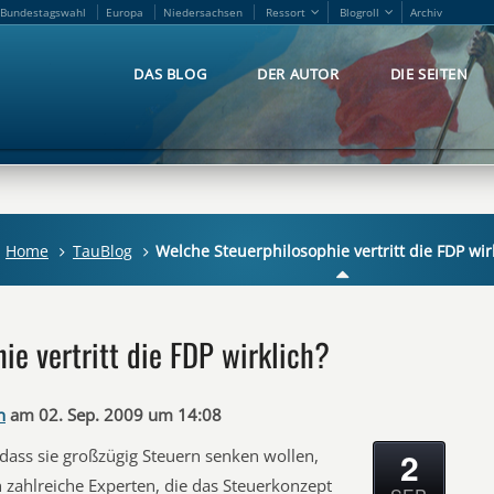
Bundestagswahl
Europa
Niedersachsen
Ressort
Blogroll
Archiv
Bundestagswahl
Europa
Niedersachsen
Ressort
Blogroll
Archiv
DAS BLOG
DER AUTOR
DIE SEITEN
DAS BLOG
DER AUTOR
DIE SEITEN
Home
TauBlog
Welche Steuerphilosophie vertritt die FDP wir
e vertritt die FDP wirklich?
n
am 02. Sep. 2009 um 14:08
2
 dass sie großzügig Steuern senken wollen,
h zahlreiche Experten, die das Steuerkonzept