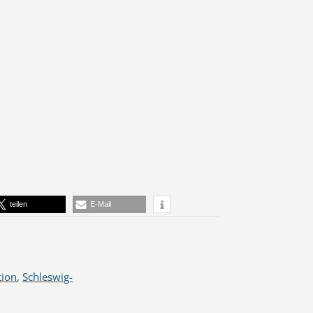
teilen
E-Mail
tion
,
Schleswig-