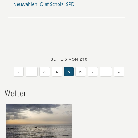
Neuwahlen
,
Olaf Scholz
,
SPD
SEITE 5 VON 290
«
...
3
4
5
6
7
...
»
Wetter