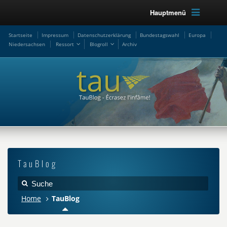
Hauptmenü
Startseite
Impressum
Datenschutzerklärung
Bundestagswahl
Europa
Niedersachsen
Ressort
Blogroll
Archiv
TauBlog
Home
TauBlog