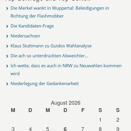
Die Merkel wankt in Wuppertal: Beleidigungen in
Richtung der Flashmobber
Die Kandidaten-Frage
Niedersachsen
Klaus Stuttmann zu Guidos Wahlanalyse
Die ach so unterdrückten Abweichler...
Ich wette, dass es auch in NRW zu Neuwahlen kommen
wird
Niederlegung der Gedankenarbeit
August 2026
M
D
M
D
F
S
S
1
2
3
4
5
7
8
9
6