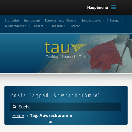
Hauptmenü
Startseite
Impressum
Datenschutzerklärung
Bundestagswahl
Europa
Niedersachsen
Ressort
Blogroll
Archiv
Posts Tagged 'Abwrackprämie'
Home
Tag: Abwrackprämie