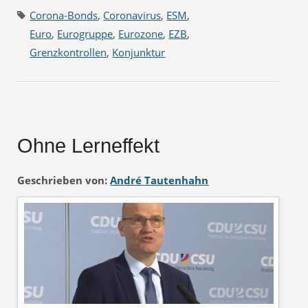
Corona-Bonds
,
Coronavirus
,
ESM
,
Euro
,
Eurogruppe
,
Eurozone
,
EZB
,
Grenzkontrollen
,
Konjunktur
Ohne Lerneffekt
Geschrieben von:
André Tautenhahn