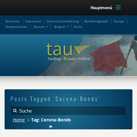
Hauptmenü
Startseite
Impressum
Datenschutzerklärung
Bundestagswahl
Europa
Niedersachsen
Ressort
Blogroll
Archiv
Posts Tagged 'Corona-Bonds'
Home
Tag: Corona-Bonds