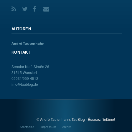
AUTOREN
André Tautenhahn
KONTAKT
Senator-Kraft-Straße 26
31515 Wunstorf
05031/959-4512
info@taublog.de
© André Tautenhahn, TauBlog - Écrasez l'infâme!
Startseite
Impressum
Archiv