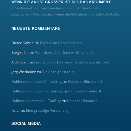
WENN DIE ANGST GRÖSSER IST ALS DAS ARGUMENT
In Sachsen-Anhalt wird wieder einmal über den Ernstfall
gesprochen: Was passiert, wenn die AfD tatsächlich stärkste Kraft...
NEUESTE KOMMENTARE
Dieter Gabriel
zu
Fakten mit Gänsefüßchen
Burgitt Ihm
zu
Wehrdienst 2.0 – Jetzt wird’s amtlich!
Aldo Orelli
zu
Europa übt sich in moralischer Bequemlichkeit
Jörg Wiedmann
zu
Die Anzeige ist raus
Haltlose Ultimaten IV – TauBlog
zu
Haltlose Ultimaten III
Haltlose Ultimaten III – TauBlog
zu
Haltlose Ultimaten II
Haltlose Ultimaten II – TauBlog
zu
Haltlose Ultimaten
Ralph
zu
Eine gruselige Vorstellung
SOCIAL-MEDIA