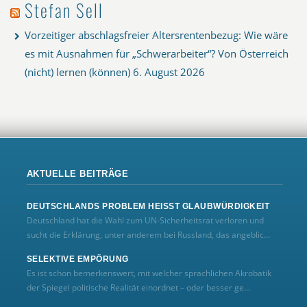
Stefan Sell
Vorzeitiger abschlagsfreier Altersrentenbezug: Wie wäre
es mit Ausnahmen für „Schwerarbeiter“? Von Österreich
(nicht) lernen (können)
6. August 2026
AKTUELLE BEITRÄGE
DEUTSCHLANDS PROBLEM HEISST GLAUBWÜRDIGKEIT
Deutschland hat die Wahl zum UN‑Sicherheitsrat verloren und
sucht die Erklärung, unter anderem bei Russland, das angeblic...
SELEKTIVE EMPÖRUNG
Es ist schon bemerkenswert, mit welcher sprachlichen Akrobatik
der Spiegel politische Realität einordnet – oder besser ge...