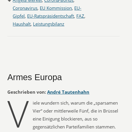
Angela Merkel
,
Corona-Bonds
,
Coronavirus
,
EU Kommission
,
EU-
Gipfel
,
EU-Ratspräsidentschaft
,
FAZ
,
Haushalt
,
Leistungsbilanz
Armes Europa
V
Geschrieben von:
André Tautenhahn
iele wundern sich, warum die „sparsamen
Vier“ oder mittlerweile Fünf, die in Brüssel
eine Einigung blockieren, aus so
gegensätzlichen Parteifamilien stammen.