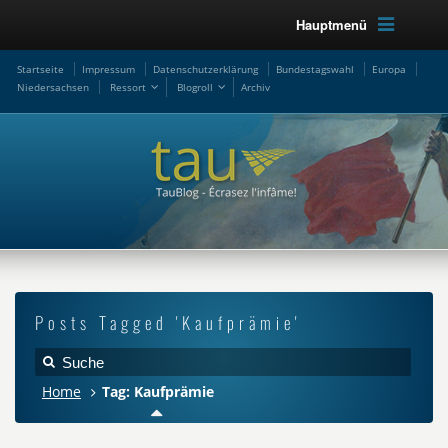
Hauptmenü
Startseite
Impressum
Datenschutzerklärung
Bundestagswahl
Europa
Niedersachsen
Ressort
Blogroll
Archiv
Posts Tagged 'Kaufprämie'
Home
Tag: Kaufprämie