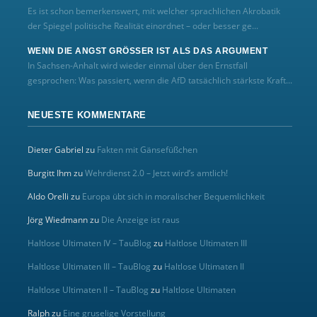
Es ist schon bemerkenswert, mit welcher sprachlichen Akrobatik
der Spiegel politische Realität einordnet – oder besser ge...
WENN DIE ANGST GRÖSSER IST ALS DAS ARGUMENT
In Sachsen-Anhalt wird wieder einmal über den Ernstfall
gesprochen: Was passiert, wenn die AfD tatsächlich stärkste Kraft...
NEUESTE KOMMENTARE
Dieter Gabriel
zu
Fakten mit Gänsefüßchen
Burgitt Ihm
zu
Wehrdienst 2.0 – Jetzt wird’s amtlich!
Aldo Orelli
zu
Europa übt sich in moralischer Bequemlichkeit
Jörg Wiedmann
zu
Die Anzeige ist raus
Haltlose Ultimaten IV – TauBlog
zu
Haltlose Ultimaten III
Haltlose Ultimaten III – TauBlog
zu
Haltlose Ultimaten II
Haltlose Ultimaten II – TauBlog
zu
Haltlose Ultimaten
Ralph
zu
Eine gruselige Vorstellung