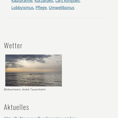
Kaufprämie
,
Kurzarbeit
,
Lars Klingbeil
,
Lobbyismus
,
Pflege
,
Umweltbonus
Wetter
Bildnachweis: André Tautenhahn
Aktuelles