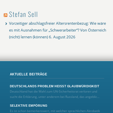
Stefan Sell
Vorzeitiger abschlagsfreier Altersrentenbezug: Wie wäre
es mit Ausnahmen für „Schwerarbeiter“? Von Österreich
(nicht) lernen (können)
6. August 2026
AKTUELLE BEITRÄGE
DEUTSCHLANDS PROBLEM HEISST GLAUBWÜRDIGKEIT
Deutschland hat die Wahl zum UN‑Sicherheitsrat verloren und
sucht die Erklärung, unter anderem bei Russland, das angeblic...
SELEKTIVE EMPÖRUNG
Es ist schon bemerkenswert, mit welcher sprachlichen Akrobatik