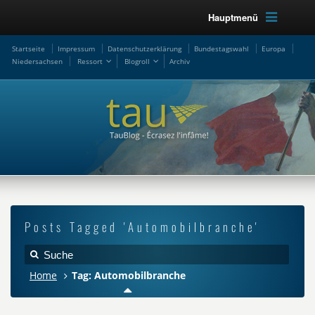
Hauptmenü
Startseite
Impressum
Datenschutzerklärung
Bundestagswahl
Europa
Niedersachsen
Ressort
Blogroll
Archiv
Posts Tagged 'Automobilbranche'
Home
Tag: Automobilbranche