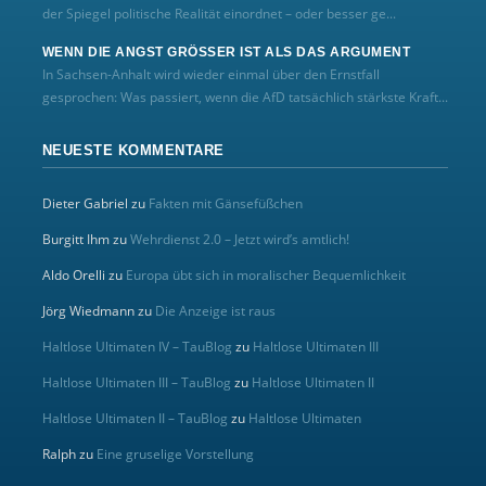
der Spiegel politische Realität einordnet – oder besser ge...
WENN DIE ANGST GRÖSSER IST ALS DAS ARGUMENT
In Sachsen-Anhalt wird wieder einmal über den Ernstfall
gesprochen: Was passiert, wenn die AfD tatsächlich stärkste Kraft...
NEUESTE KOMMENTARE
Dieter Gabriel
zu
Fakten mit Gänsefüßchen
Burgitt Ihm
zu
Wehrdienst 2.0 – Jetzt wird’s amtlich!
Aldo Orelli
zu
Europa übt sich in moralischer Bequemlichkeit
Jörg Wiedmann
zu
Die Anzeige ist raus
Haltlose Ultimaten IV – TauBlog
zu
Haltlose Ultimaten III
Haltlose Ultimaten III – TauBlog
zu
Haltlose Ultimaten II
Haltlose Ultimaten II – TauBlog
zu
Haltlose Ultimaten
Ralph
zu
Eine gruselige Vorstellung