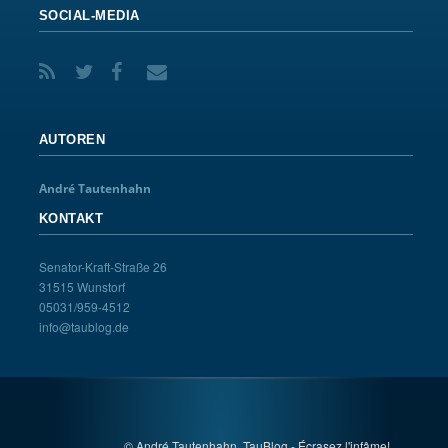
SOCIAL-MEDIA
AUTOREN
André Tautenhahn
KONTAKT
Senator-Kraft-Straße 26
31515 Wunstorf
05031/959-4512
info@taublog.de
© André Tautenhahn, TauBlog - Écrasez l'infâme!