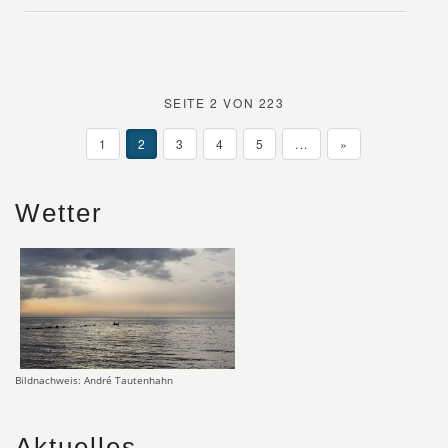
SEITE 2 VON 223
1
2
3
4
5
...
»
Wetter
Bildnachweis: André Tautenhahn
Aktuelles