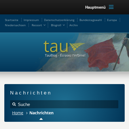
Hauptmenü
Startseite
Impressum
Datenschutzerklärung
Bundestagswahl
Europa
Niedersachsen
Ressort
Blogroll
Archiv
Nachrichten
Home
Nachrichten