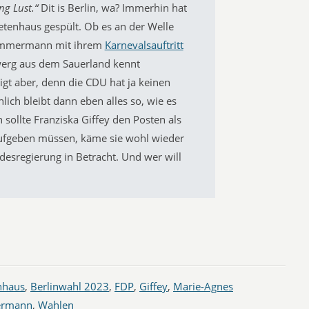
ng Lust.“
Dit is Berlin, wa? Immerhin hat
tenhaus gespült. Ob es an der Welle
-Zimmermann mit ihrem
Karnevalsauftritt
werg aus dem Sauerland kennt
igt aber, denn die CDU hat ja keinen
ich bleibt dann eben alles so, wie es
n sollte Franziska Giffey den Posten als
ufgeben müssen, käme sie wohl wieder
desregierung in Betracht. Und wer will
nhaus
,
Berlinwahl 2023
,
FDP
,
Giffey
,
Marie-Agnes
ermann
,
Wahlen