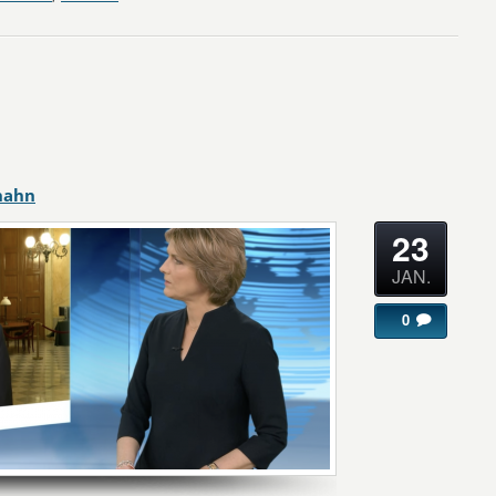
hahn
23
JAN.
0