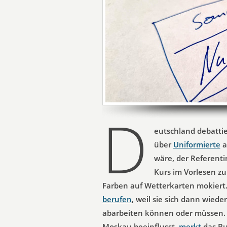
D
eutschland debattie
über
Uniformierte
a
wäre, der Referenti
Kurs im Vorlesen z
Farben auf Wetterkarten mokiert.
berufen
, weil sie sich dann wied
abarbeiten können oder müssen. 
Moskau beeinflusst,
merkt
das Bu