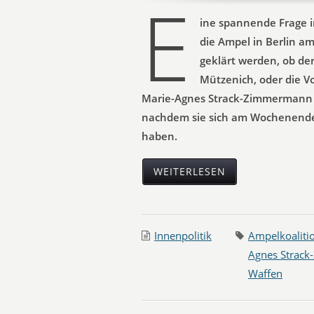
E
ine spannende Frage i
die Ampel in Berlin a
geklärt werden, ob de
Mützenich, oder die V
Marie-Agnes Strack-Zimmermann (
nachdem sie sich am Wochenende 
haben.
WEITERLESEN
Innenpolitik
Ampelkoaliti
Agnes Strac
Waffen