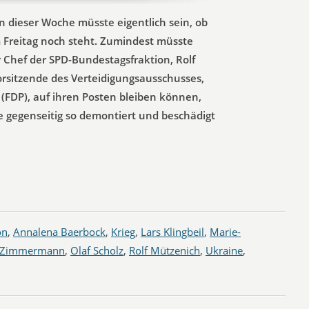
n dieser Woche müsste eigentlich sein, ob
m Freitag noch steht. Zumindest müsste
r Chef der SPD-Bundestagsfraktion, Rolf
orsitzende des Verteidigungsausschusses,
FDP), auf ihren Posten bleiben können,
gegenseitig so demontiert und beschädigt
on
,
Annalena Baerbock
,
Krieg
,
Lars Klingbeil
,
Marie-
k-Zimmermann
,
Olaf Scholz
,
Rolf Mützenich
,
Ukraine
,