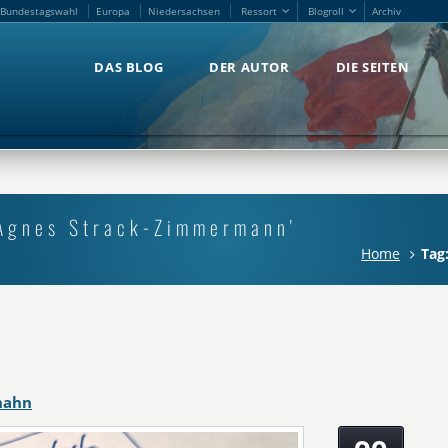
Bundestagswahl
Europa
Niedersachsen
Ressort
Blogroll
Archiv
Bundestagswahl
Europa
Niedersachsen
Ressort
Blogroll
Archiv
DAS BLOG
DER AUTOR
DIE SEITEN
DAS BLOG
DER AUTOR
DIE SEITEN
-Agnes Strack-Zimmermann'
Home
Tag
hahn