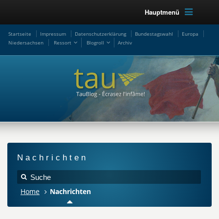
Hauptmenü
Startseite
Impressum
Datenschutzerklärung
Bundestagswahl
Europa
Niedersachsen
Ressort
Blogroll
Archiv
Nachrichten
Home
Nachrichten