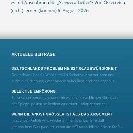
es mit Ausnahmen für „Schwerarbeiter“? Von Österreich
(nicht) lernen (können)
6. August 2026
AKTUELLE BEITRÄGE
DEUTSCHLANDS PROBLEM HEISST GLAUBWÜRDIGKEIT
Deutschland hat die Wahl zum UN‑Sicherheitsrat verloren und
sucht die Erklärung, unter anderem bei Russland, das angeblic...
SELEKTIVE EMPÖRUNG
Es ist schon bemerkenswert, mit welcher sprachlichen Akrobatik
der Spiegel politische Realität einordnet – oder besser ge...
WENN DIE ANGST GRÖSSER IST ALS DAS ARGUMENT
In Sachsen-Anhalt wird wieder einmal über den Ernstfall
gesprochen: Was passiert, wenn die AfD tatsächlich stärkste Kraft...