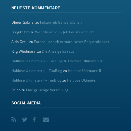
NEUESTE KOMMENTARE
Dieter Gabriel
zu
Fakten mit Gänsefüßchen
Burgitt Ihm
zu
Wehrdienst 2.0 – Jetzt wird’s amtlich!
Aldo Orelli
zu
Europa übt sich in moralischer Bequemlichkeit
Jörg Wiedmann
zu
Die Anzeige ist raus
Haltlose Ultimaten IV – TauBlog
zu
Haltlose Ultimaten III
Haltlose Ultimaten III – TauBlog
zu
Haltlose Ultimaten II
Haltlose Ultimaten II – TauBlog
zu
Haltlose Ultimaten
Ralph
zu
Eine gruselige Vorstellung
SOCIAL-MEDIA