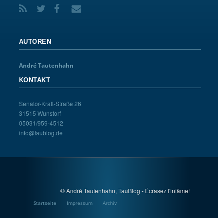
AUTOREN
André Tautenhahn
KONTAKT
Senator-Kraft-Straße 26
31515 Wunstorf
05031/959-4512
info@taublog.de
© André Tautenhahn, TauBlog - Écrasez l'infâme!
Startseite
Impressum
Archiv