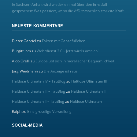
In Sachsen-Anhalt wird wieder einmal über den Ernstfall
gesprochen: Was passiert, wenn die AfD tatsächlich stärkste Kraft...
NEUESTE KOMMENTARE
Dieter Gabriel
zu
Fakten mit Gänsefüßchen
Burgitt Ihm
zu
Wehrdienst 2.0 – Jetzt wird’s amtlich!
Aldo Orelli
zu
Europa übt sich in moralischer Bequemlichkeit
Jörg Wiedmann
zu
Die Anzeige ist raus
Haltlose Ultimaten IV – TauBlog
zu
Haltlose Ultimaten III
Haltlose Ultimaten III – TauBlog
zu
Haltlose Ultimaten II
Haltlose Ultimaten II – TauBlog
zu
Haltlose Ultimaten
Ralph
zu
Eine gruselige Vorstellung
SOCIAL-MEDIA