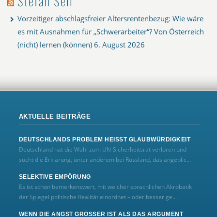
Stefan Sell
Vorzeitiger abschlagsfreier Altersrentenbezug: Wie wäre
es mit Ausnahmen für „Schwerarbeiter“? Von Österreich
(nicht) lernen (können)
6. August 2026
AKTUELLE BEITRÄGE
DEUTSCHLANDS PROBLEM HEISST GLAUBWÜRDIGKEIT
Deutschland hat die Wahl zum UN‑Sicherheitsrat verloren und
sucht die Erklärung, unter anderem bei Russland, das angeblic...
SELEKTIVE EMPÖRUNG
Es ist schon bemerkenswert, mit welcher sprachlichen Akrobatik
der Spiegel politische Realität einordnet – oder besser ge...
WENN DIE ANGST GRÖSSER IST ALS DAS ARGUMENT