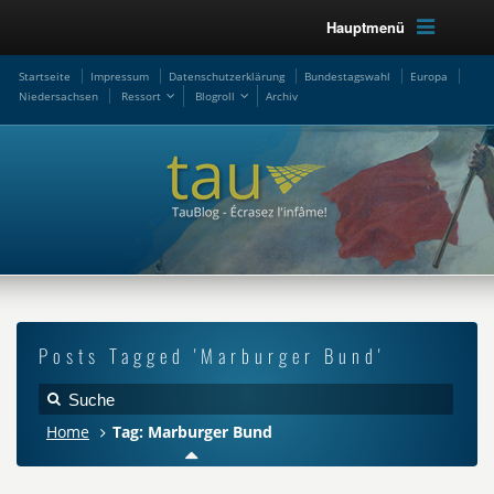
Hauptmenü
Startseite
Impressum
Datenschutzerklärung
Bundestagswahl
Europa
Niedersachsen
Ressort
Blogroll
Archiv
Posts Tagged 'Marburger Bund'
Home
Tag: Marburger Bund