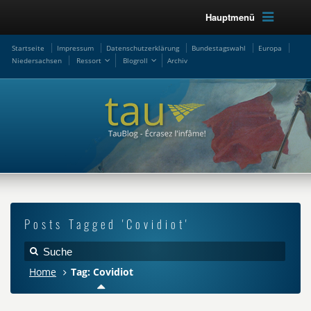
Hauptmenü
Startseite
Impressum
Datenschutzerklärung
Bundestagswahl
Europa
Niedersachsen
Ressort
Blogroll
Archiv
Posts Tagged 'Covidiot'
Home
Tag: Covidiot