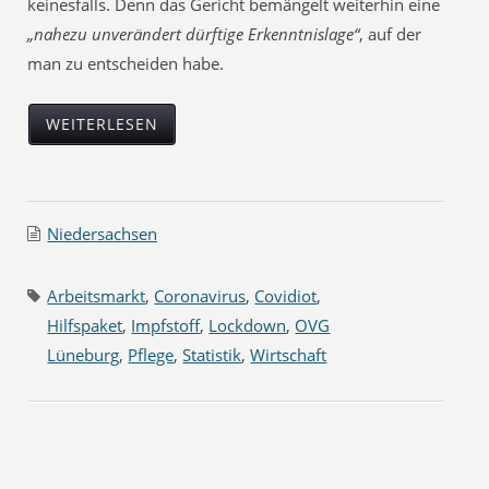
keinesfalls. Denn das Gericht bemängelt weiterhin eine
„nahezu unverändert dürftige Erkenntnislage“
, auf der
man zu entscheiden habe.
WEITERLESEN
Niedersachsen
Arbeitsmarkt
,
Coronavirus
,
Covidiot
,
Hilfspaket
,
Impfstoff
,
Lockdown
,
OVG
Lüneburg
,
Pflege
,
Statistik
,
Wirtschaft