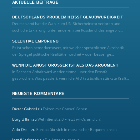
AKTUELLE BEITRÄGE
DEUTSCHLANDS PROBLEM HEISST GLAUBWÜRDIGKEIT
Deutschland hat die Wahl zum UN‑Sicherheitsrat verloren und
sucht die Erklärung, unter anderem bei Russland, das angeblic...
SELEKTIVE EMPÖRUNG
Es ist schon bemerkenswert, mit welcher sprachlichen Akrobatik
der Spiegel politische Realität einordnet – oder besser ge...
WENN DIE ANGST GRÖSSER IST ALS DAS ARGUMENT
In Sachsen-Anhalt wird wieder einmal über den Ernstfall
gesprochen: Was passiert, wenn die AfD tatsächlich stärkste Kraft...
NEUESTE KOMMENTARE
Dieter Gabriel
zu
Fakten mit Gänsefüßchen
Burgitt Ihm
zu
Wehrdienst 2.0 – Jetzt wird’s amtlich!
Aldo Orelli
zu
Europa übt sich in moralischer Bequemlichkeit
Jörg Wiedmann
zu
Die Anzeige ist raus