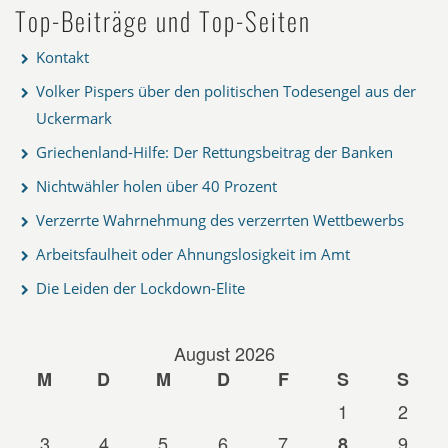
Top-Beiträge und Top-Seiten
Kontakt
Volker Pispers über den politischen Todesengel aus der
Uckermark
Griechenland-Hilfe: Der Rettungsbeitrag der Banken
Nichtwähler holen über 40 Prozent
Verzerrte Wahrnehmung des verzerrten Wettbewerbs
Arbeitsfaulheit oder Ahnungslosigkeit im Amt
Die Leiden der Lockdown-Elite
August 2026
M
D
M
D
F
S
S
1
2
3
4
5
6
7
9
8