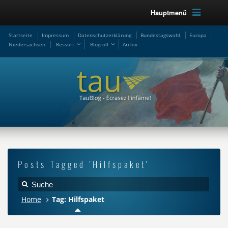
Hauptmenü
Startseite
Impressum
Datenschutzerklärung
Bundestagswahl
Europa
Niedersachsen
Ressort
Blogroll
Archiv
Posts Tagged 'Hilfspaket'
Home
Tag: Hilfspaket