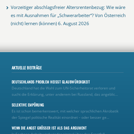
Vorzeitiger abschlagsfreier Altersrentenbezug: Wie wäre
es mit Ausnahmen für „Schwerarbeiter“? Von Österreich
(nicht) lernen (können)
6. August 2026
AKTUELLE BEITRÄGE
DEUTSCHLANDS PROBLEM HEISST GLAUBWÜRDIGKEIT
Deutschland hat die Wahl zum UN‑Sicherheitsrat verloren und
sucht die Erklärung, unter anderem bei Russland, das angeblic...
SELEKTIVE EMPÖRUNG
Es ist schon bemerkenswert, mit welcher sprachlichen Akrobatik
der Spiegel politische Realität einordnet – oder besser ge...
WENN DIE ANGST GRÖSSER IST ALS DAS ARGUMENT