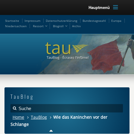
Hauptmenü
Startseite
Impressum
Datenschutzerklärung
Bundestagswahl
Europa
Niedersachsen
Ressort
Blogroll
Archiv
TauBlog
Home
TauBlog
Wie das Kaninchen vor der
Schlange