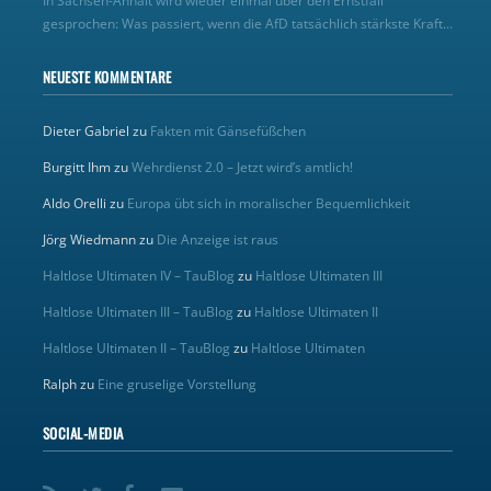
In Sachsen-Anhalt wird wieder einmal über den Ernstfall
gesprochen: Was passiert, wenn die AfD tatsächlich stärkste Kraft...
NEUESTE KOMMENTARE
Dieter Gabriel
zu
Fakten mit Gänsefüßchen
Burgitt Ihm
zu
Wehrdienst 2.0 – Jetzt wird’s amtlich!
Aldo Orelli
zu
Europa übt sich in moralischer Bequemlichkeit
Jörg Wiedmann
zu
Die Anzeige ist raus
Haltlose Ultimaten IV – TauBlog
zu
Haltlose Ultimaten III
Haltlose Ultimaten III – TauBlog
zu
Haltlose Ultimaten II
Haltlose Ultimaten II – TauBlog
zu
Haltlose Ultimaten
Ralph
zu
Eine gruselige Vorstellung
SOCIAL-MEDIA