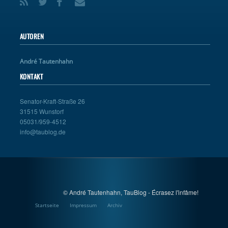
AUTOREN
André Tautenhahn
KONTAKT
Senator-Kraft-Straße 26
31515 Wunstorf
05031/959-4512
info@taublog.de
© André Tautenhahn, TauBlog - Écrasez l'infâme!
Startseite
Impressum
Archiv