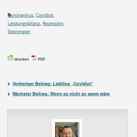
Coronavirus
,
Covidiot
,
Leistungsbilanz
,
Rezession
,
Steinmeier
drucken
PDF
Vorheriger Beitrag:
Liebling „Covidiot“
Nächster Beitrag:
Wenn es nicht so warm wäre