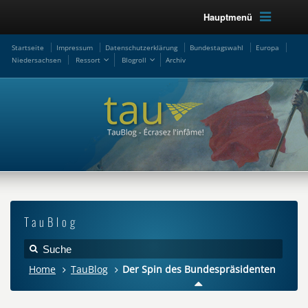
Hauptmenü
Startseite
Impressum
Datenschutzerklärung
Bundestagswahl
Europa
Niedersachsen
Ressort
Blogroll
Archiv
TauBlog
Home
TauBlog
Der Spin des Bundespräsidenten