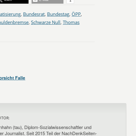
atisierung
,
Bundesrat
,
Bundestag
,
ÖPP
,
huldenbremse
,
Schwarze Null
,
Thomas
orsicht Falle
UTOR:
nhahn (tau), Diplom-Sozialwissenschaftler und
her Journalist. Seit 2015 Teil der NachDenkSeiten-