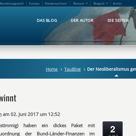
Bundestagswahl
Europa
Niedersachsen
Ressort
Blogroll
Archiv
Bundestagswahl
Europa
Niedersachsen
Ressort
Blogroll
Archiv
DAS BLOG
DER AUTOR
DIE SEITEN
DAS BLOG
DER AUTOR
DIE SEITEN
Home
TauBlog
Der Neoliberalismus ge
winnt
n
am 02. Juni 2017 um 12:52
2
nstimmig) haben ein dickes Paket mit
uordnung der Bund-Länder-Finanzen im