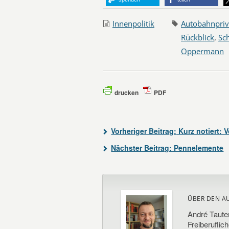
Innenpolitik
Autobahnpriv
Rückblick
,
Sc
Oppermann
drucken
PDF
Vorheriger Beitrag:
Kurz notiert: V
Nächster Beitrag:
Pennelemente
ÜBER DEN A
André Taute
Freiberuflic