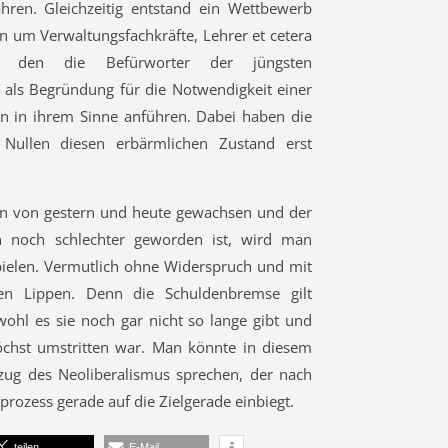
hren. Gleichzeitig entstand ein Wettbewerb
 um Verwaltungsfachkräfte, Lehrer et ce­te­ra
l, den die Befürworter der jüngsten
ls Begründung für die Notwendigkeit einer
 in ihrem Sinne anführen. Dabei haben die
 Nullen diesen erbärmlichen Zustand erst
n von gestern und heute gewachsen und der
en noch schlechter geworden ist, wird man
pielen. Vermutlich ohne Widerspruch und mit
en Lippen. Denn die Schuldenbremse gilt
wohl es sie noch gar nicht so lange gibt und
öchst umstritten war. Man könnte in diesem
g des Neoliberalismus sprechen, der nach
rozess gerade auf die Zielgerade einbiegt.
teilen
E-Mail