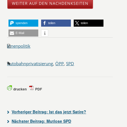
WEITER AUF DEN NACHDENKSEITEN
spenden
teilen
teilen
E-Mail
Innenpolitik
Autobahnprivatisierung
,
ÖPP
,
SPD
drucken
PDF
Vorheriger Beitrag:
Ist das jetzt Satire?
Nächster Beitrag:
Mutlose SPD