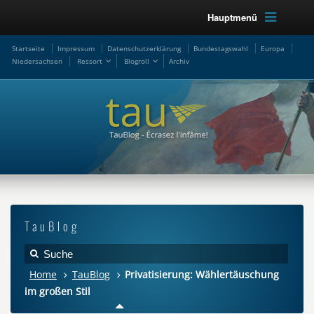
Hauptmenü
Startseite
Impressum
Datenschutzerklärung
Bundestagswahl
Europa
Niedersachsen
Ressort
Blogroll
Archiv
TauBlog
Home
TauBlog
Privatisierung: Wählertäuschung
im großen Stil