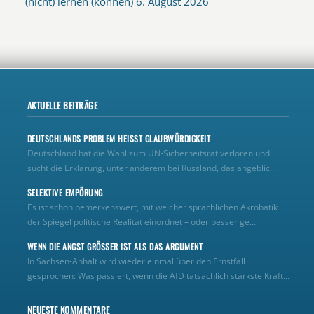
(nicht) lernen (können)
6. August 2026
AKTUELLE BEITRÄGE
DEUTSCHLANDS PROBLEM HEISST GLAUBWÜRDIGKEIT
Deutschland hat die Wahl zum UN‑Sicherheitsrat verloren und
sucht die Erklärung, unter anderem bei Russland, das angeblic...
SELEKTIVE EMPÖRUNG
Es ist schon bemerkenswert, mit welcher sprachlichen Akrobatik
der Spiegel politische Realität einordnet – oder besser ge...
WENN DIE ANGST GRÖSSER IST ALS DAS ARGUMENT
In Sachsen-Anhalt wird wieder einmal über den Ernstfall
gesprochen: Was passiert, wenn die AfD tatsächlich stärkste Kraft...
NEUESTE KOMMENTARE