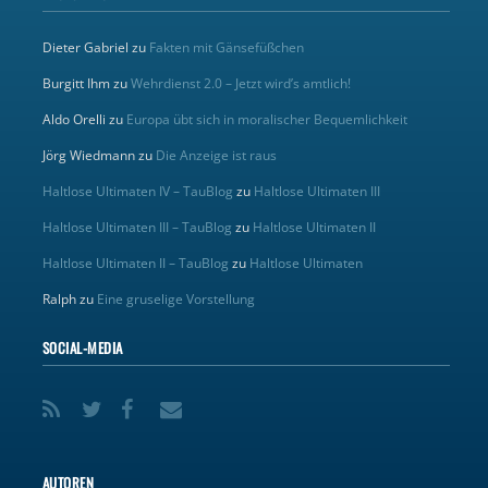
Dieter Gabriel
zu
Fakten mit Gänsefüßchen
Burgitt Ihm
zu
Wehrdienst 2.0 – Jetzt wird’s amtlich!
Aldo Orelli
zu
Europa übt sich in moralischer Bequemlichkeit
Jörg Wiedmann
zu
Die Anzeige ist raus
Haltlose Ultimaten IV – TauBlog
zu
Haltlose Ultimaten III
Haltlose Ultimaten III – TauBlog
zu
Haltlose Ultimaten II
Haltlose Ultimaten II – TauBlog
zu
Haltlose Ultimaten
Ralph
zu
Eine gruselige Vorstellung
SOCIAL-MEDIA
AUTOREN