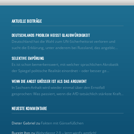
AKTUELLE BEITRÄGE
DEUTSCHLANDS PROBLEM HEISST GLAUBWÜRDIGKEIT
Deutschland hat die Wahl zum UN‑Sicherheitsrat verloren und
sucht die Erklärung, unter anderem bei Russland, das angeblic...
SELEKTIVE EMPÖRUNG
Es ist schon bemerkenswert, mit welcher sprachlichen Akrobatik
der Spiegel politische Realität einordnet – oder besser ge...
WENN DIE ANGST GRÖSSER IST ALS DAS ARGUMENT
In Sachsen-Anhalt wird wieder einmal über den Ernstfall
gesprochen: Was passiert, wenn die AfD tatsächlich stärkste Kraft...
NEUESTE KOMMENTARE
Dieter Gabriel
zu
Fakten mit Gänsefüßchen
Burgitt Ihm
zu
Wehrdienst 2.0 – Jetzt wird’s amtlich!