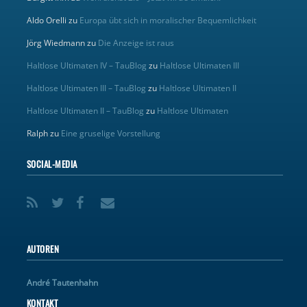
Aldo Orelli
zu
Europa übt sich in moralischer Bequemlichkeit
Jörg Wiedmann
zu
Die Anzeige ist raus
Haltlose Ultimaten IV – TauBlog
zu
Haltlose Ultimaten III
Haltlose Ultimaten III – TauBlog
zu
Haltlose Ultimaten II
Haltlose Ultimaten II – TauBlog
zu
Haltlose Ultimaten
Ralph
zu
Eine gruselige Vorstellung
SOCIAL-MEDIA
AUTOREN
André Tautenhahn
KONTAKT