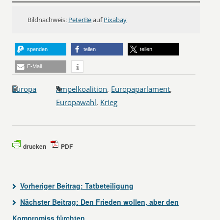
Bildnachweis:
PeterBe
auf
Pixabay
spenden
teilen
teilen
E-Mail
Europa
Ampelkoalition
,
Europaparlament
,
Europawahl
,
Krieg
drucken
PDF
Vorheriger Beitrag:
Tatbeteiligung
Nächster Beitrag:
Den Frieden wollen, aber den
Kompromiss fürchten