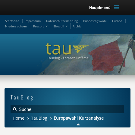
Hauptmenü
Startseite
Impressum
Datenschutzerklärung
Bundestagswahl
Europa
Niedersachsen
Ressort
Blogroll
Archiv
TauBlog
Home
TauBlog
Europawahl Kurzanalyse