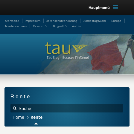
Hauptmenü
Startseite
Impressum
Datenschutzerklärung
Bundestagswahl
Europa
Niedersachsen
Ressort
Blogroll
Archiv
Rente
Home
Rente