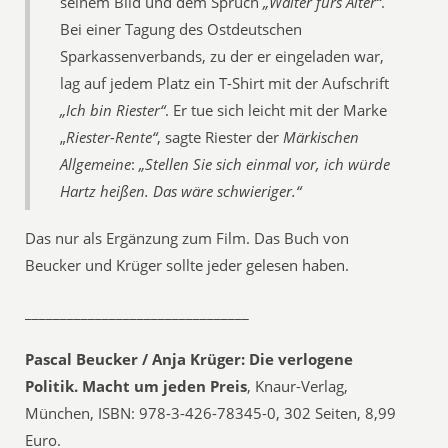
seinem Bild und dem Spruch
„Walter fürs Alter“
.
Bei einer Tagung des Ostdeutschen
Sparkassenverbands, zu der er eingeladen war,
lag auf jedem Platz ein T-Shirt mit der Aufschrift
„Ich bin Riester“
. Er tue sich leicht mit der Marke
„
Riester-Rente“
, sagte Riester der
Märkischen
Allgemeine
:
„Stellen Sie sich einmal vor, ich würde
Hartz heißen. Das wäre schwieriger.“
Das nur als Ergänzung zum Film. Das Buch von
Beucker und Krüger sollte jeder gelesen haben.
________________________________
Pascal Beucker / Anja Krüger: Die verlogene
Politik. Macht um jeden Preis
, Knaur-Verlag,
München, ISBN: 978-3-426-78345-0, 302 Seiten, 8,99
Euro.