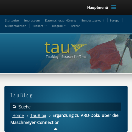
Hauptmenü
Startseite
Impressum
Datenschutzerklärung
Bundestagswahl
Europa
Niedersachsen
Ressort
Blogroll
Archiv
TauBlog
Home
TauBlog
Ergänzung zu ARD-Doku über die
Maschmeyer-Connection