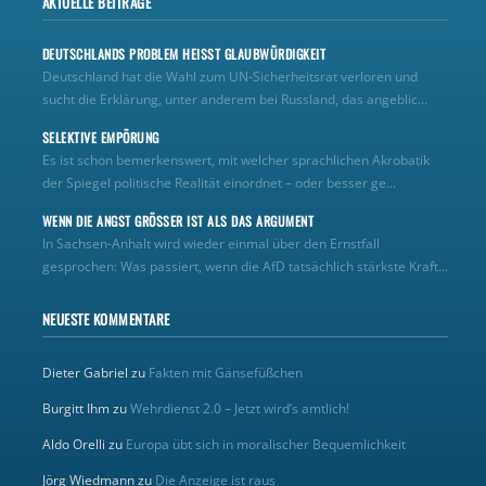
AKTUELLE BEITRÄGE
DEUTSCHLANDS PROBLEM HEISST GLAUBWÜRDIGKEIT
Deutschland hat die Wahl zum UN‑Sicherheitsrat verloren und
sucht die Erklärung, unter anderem bei Russland, das angeblic...
SELEKTIVE EMPÖRUNG
Es ist schon bemerkenswert, mit welcher sprachlichen Akrobatik
der Spiegel politische Realität einordnet – oder besser ge...
WENN DIE ANGST GRÖSSER IST ALS DAS ARGUMENT
In Sachsen-Anhalt wird wieder einmal über den Ernstfall
gesprochen: Was passiert, wenn die AfD tatsächlich stärkste Kraft...
NEUESTE KOMMENTARE
Dieter Gabriel
zu
Fakten mit Gänsefüßchen
Burgitt Ihm
zu
Wehrdienst 2.0 – Jetzt wird’s amtlich!
Aldo Orelli
zu
Europa übt sich in moralischer Bequemlichkeit
Jörg Wiedmann
zu
Die Anzeige ist raus