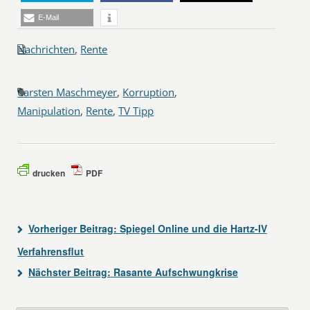
E-Mail
Nachrichten
,
Rente
Carsten Maschmeyer
,
Korruption
,
Manipulation
,
Rente
,
TV Tipp
drucken
PDF
Vorheriger Beitrag:
Spiegel Online und die Hartz-IV
Verfahrensflut
Nächster Beitrag:
Rasante Aufschwungkrise