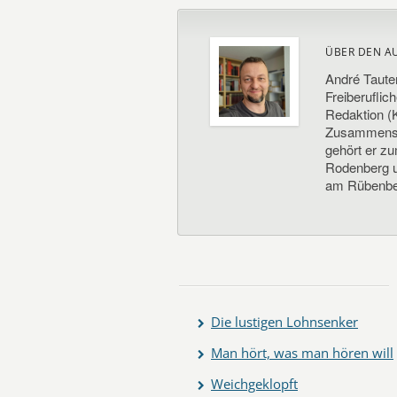
ÜBER DEN A
André Taute
Freiberuflic
Redaktion (K
Zusammenste
gehört er z
Rodenberg un
am Rübenbe
Die lustigen Lohnsenker
Man hört, was man hören will
Weichgeklopft