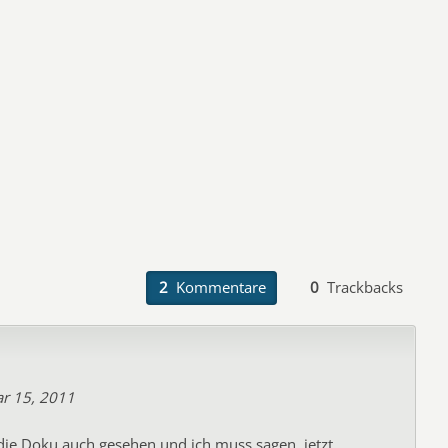
2
Kommentare
0
Trackbacks
ar 15, 2011
die Doku auch gesehen und ich muss sagen, jetzt