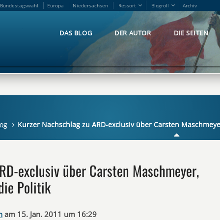
Bundestagswahl
Europa
Niedersachsen
Ressort
Blogroll
Archiv
Bundestagswahl
Europa
Niedersachsen
Ressort
Blogroll
Archiv
DAS BLOG
DER AUTOR
DIE SEITEN
DAS BLOG
DER AUTOR
DIE SEITEN
og
Kurzer Nachschlag zu ARD-exclusiv über Carsten Maschmeyer,
ARD-exclusiv über Carsten Maschmeyer,
ie Politik
n
am 15. Jan. 2011 um 16:29