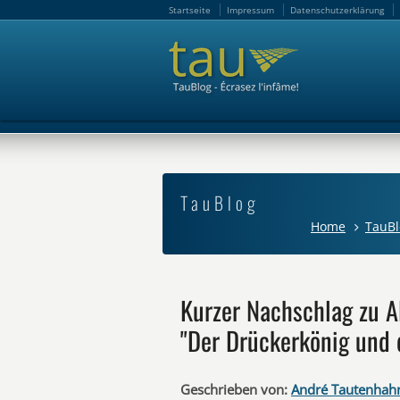
Startseite
Impressum
Datenschutzerklärung
Startseite
Impressum
Datenschutzerklärung
TauBlog
Home
TauBl
Kurzer Nachschlag zu 
"Der Drückerkönig und d
Geschrieben von:
André Tautenhah