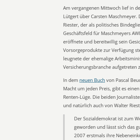
Am vergangenen Mittwoch lief in d
Lütgert über Carsten Maschmeyer. 
Riester, der als politisches Bindegl
Geschäftsfeld für Maschmeyers AWD
eröffnete und bereitwillig sein Ges
Vorsorgeprodukte zur Verfügung ste
leugnete der ehemalige Arbeitsmin
Versicherungsbranche aufgetreten z
In dem
neuen Buch
von Pascal Beuc
Macht um jeden Preis, gibt es einen
Renten-Lüge. Die beiden Journalist
und natürlich auch von Walter Riest
Der Sozialdemokrat ist zum We
geworden und lässt sich das g
2007 erstmals ihre Nebeneinkü