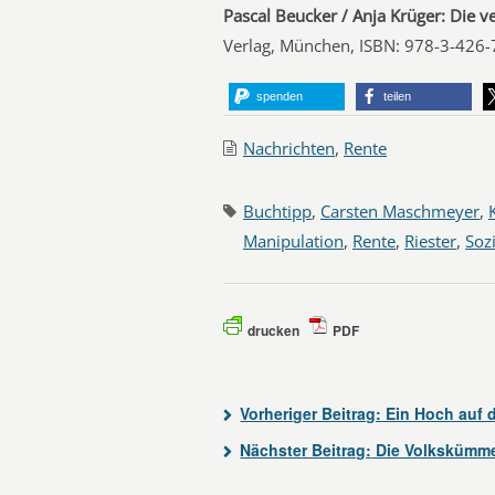
Pascal Beucker / Anja Krüger: Die v
Verlag, München, ISBN: 978-3-426-7
spenden
teilen
Nachrichten
,
Rente
Buchtipp
,
Carsten Maschmeyer
,
Manipulation
,
Rente
,
Riester
,
Soz
drucken
PDF
Vorheriger Beitrag:
Ein Hoch auf d
Nächster Beitrag:
Die Volkskümme