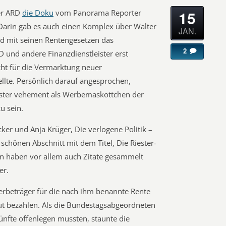
15
er ARD
die Doku
vom Panorama Reporter
Darin gab es auch einen Komplex über Walter
JAN.
ied mit seinen Rentengesetzen das
2
 und andere Finanzdienstleister erst
icht für die Vermarktung neuer
llte. Persönlich darauf angesprochen,
ister vehement als Werbemaskottchen der
u sein.
ker und Anja Krüger, Die verlogene Politik –
 schönen Abschnitt mit dem Titel, Die Riester-
en haben vor allem auch Zitate gesammelt
er.
rbeträger für die nach ihm benannte Rente
ut bezahlen. Als die Bundestagsabgeordneten
nfte offenlegen mussten, staunte die