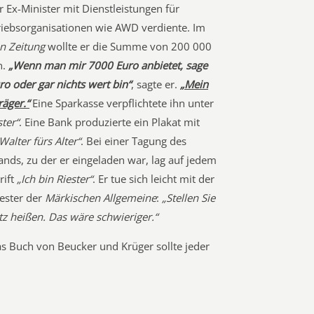
er Ex-Minister mit Dienstleistungen für
riebsorganisationen wie AWD verdiente. Im
n Zeitung
wollte er die Summe von 200 000
n.
„Wenn man mir 7000 Euro anbietet, sage
ro oder gar nichts wert bin“
, sagte er.
„Mein
räger.“
Eine Sparkasse verpflichtete ihn unter
ster“
. Eine Bank produzierte ein Plakat mit
Walter fürs Alter“
. Bei einer Tagung des
ds, zu der er eingeladen war, lag auf jedem
rift
„Ich bin Riester“
. Er tue sich leicht mit der
iester der
Märkischen Allgemeine
:
„Stellen Sie
tz heißen. Das wäre schwieriger.“
s Buch von Beucker und Krüger sollte jeder