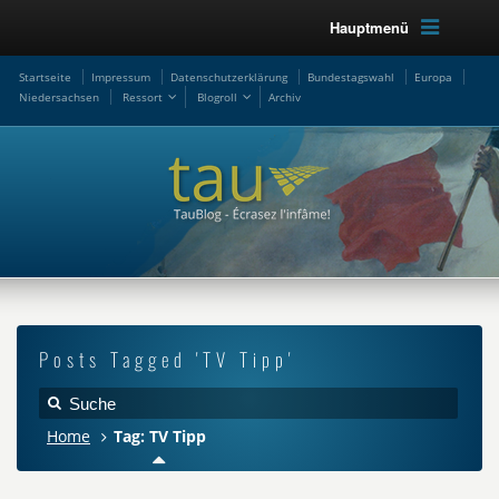
Hauptmenü
Startseite
Impressum
Datenschutzerklärung
Bundestagswahl
Europa
Niedersachsen
Ressort
Blogroll
Archiv
Posts Tagged 'TV Tipp'
Home
Tag: TV Tipp