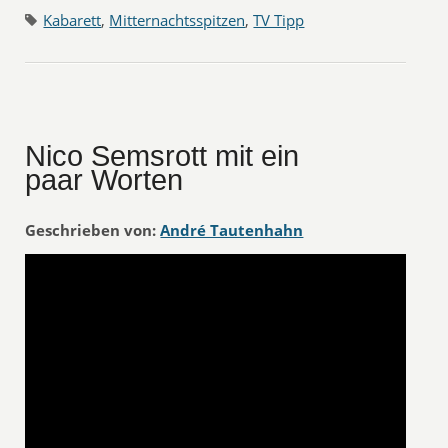
Kabarett
,
Mitternachtsspitzen
,
TV Tipp
Nico Semsrott mit ein
paar Worten
Geschrieben von:
André Tautenhahn