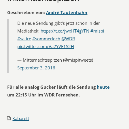
Geschrieben von:
André Tautenhahn
Die neue Sendung gibt's jetzt schon in der
Mediathek:
https://t.co/jwxHT4gYFN
#mispi
#satire
#sommerloch
@WDR
pic.twitter.com/Va2YVE1S2H
— Mitternachtsspitzen (@mispitweets)
September 3, 2016
Für alle analog Gucker läuft die Sendung
heute
um 22:15 Uhr im WDR Fernsehen.
Kabarett