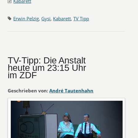
Kabarett
Erwin Pelzig
,
Gysi
,
Kabarett
,
TV Tipp
TV-Tipp: Die Anstalt
heute um 23:15 Uhr
im ZDF
Geschrieben von:
André Tautenhahn