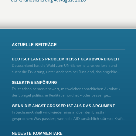
AKTUELLE BEITRÄGE
DEUTSCHLANDS PROBLEM HEISST GLAUBWÜRDIGKEIT
Deutschland hat die Wahl zum UN‑Sicherheitsrat verloren und
sucht die Erklärung, unter anderem bei Russland, das angeblic...
SELEKTIVE EMPÖRUNG
Es ist schon bemerkenswert, mit welcher sprachlichen Akrobatik
der Spiegel politische Realität einordnet – oder besser ge...
WENN DIE ANGST GRÖSSER IST ALS DAS ARGUMENT
In Sachsen-Anhalt wird wieder einmal über den Ernstfall
gesprochen: Was passiert, wenn die AfD tatsächlich stärkste Kraft...
NEUESTE KOMMENTARE