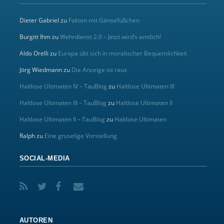
Dieter Gabriel
zu
Fakten mit Gänsefüßchen
Burgitt Ihm
zu
Wehrdienst 2.0 – Jetzt wird’s amtlich!
Aldo Orelli
zu
Europa übt sich in moralischer Bequemlichkeit
Jörg Wiedmann
zu
Die Anzeige ist raus
Haltlose Ultimaten IV – TauBlog
zu
Haltlose Ultimaten III
Haltlose Ultimaten III – TauBlog
zu
Haltlose Ultimaten II
Haltlose Ultimaten II – TauBlog
zu
Haltlose Ultimaten
Ralph
zu
Eine gruselige Vorstellung
SOCIAL-MEDIA
AUTOREN