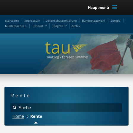
Hauptmenü
Startseite
Impressum
Datenschutzerklärung
Bundestagswahl
Europa
Niedersachsen
Ressort
Blogroll
Archiv
Rente
Home
Rente