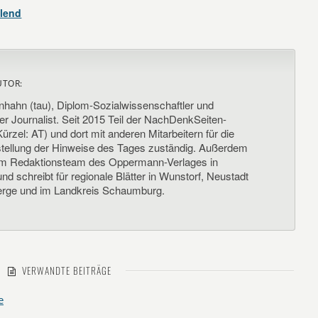
llend
UTOR:
nhahn (tau), Diplom-Sozialwissenschaftler und
her Journalist. Seit 2015 Teil der NachDenkSeiten-
ürzel: AT) und dort mit anderen Mitarbeitern für die
llung der Hinweise des Tages zuständig. Außerdem
um Redaktionsteam des Oppermann-Verlages in
d schreibt für regionale Blätter in Wunstorf, Neustadt
rge und im Landkreis Schaumburg.
VERWANDTE BEITRÄGE
e