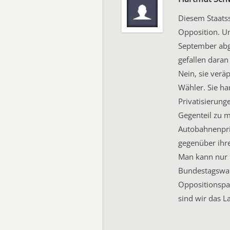
Diesem Staatss
Opposition. Un
September abge
gefallen daran
Nein, sie verä
Wähler. Sie ha
Privatisierung
Gegenteil zu 
Autobahnenpriv
gegenüber ihrer
Man kann nur 
Bundestagswa
Oppositionspa
sind wir das L