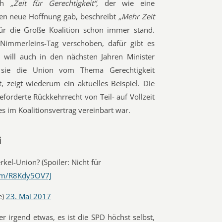
uch
„Zeit für Gerechtigkeit“
, der wie eine
len neue Hoffnung gab, beschreibt
„Mehr Zeit
r die Große Koalition schon immer stand.
-Nimmerleins-Tag verschoben, dafür gibt es
will auch in den nächsten Jahren Minister
 sie die Union vom Thema Gerechtigkeit
 zeigt wiederum ein aktuelles Beispiel. Die
forderte Rückkehrrecht von Teil- auf Vollzeit
s im Koalitionsvertrag vereinbart war.
i
rkel-Union? (Spoiler: Nicht für
com/R8Kdy5OV7J
e)
23. Mai 2017
r irgend etwas, es ist die SPD höchst selbst,