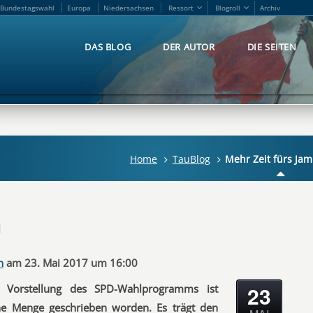
Bundestagswahl
Europa
Niedersachsen
Ressort
Blogroll
Archiv
Bundestagswahl
Europa
Niedersachsen
Ressort
Blogroll
Archiv
DAS BLOG
DER AUTOR
DIE SEITEN
DAS BLOG
DER AUTOR
DIE SEITEN
Home
TauBlog
Mehr Zeit fürs Ja
n
n
am 23. Mai 2017 um 16:00
23
 Vorstellung des SPD-Wahlprogramms ist
ne Menge geschrieben worden. Es trägt den