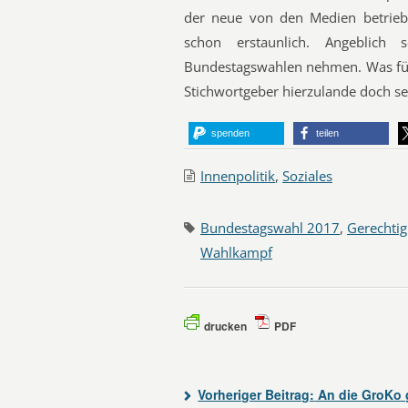
der neue von den Medien betrieb
schon erstaunlich. Angeblich 
Bundestagswahlen nehmen. Was für 
Stichwortgeber hierzulande doch sel
spenden
teilen
Innenpolitik
,
Soziales
Bundestagswahl 2017
,
Gerechtig
Wahlkampf
drucken
PDF
Vorheriger Beitrag:
An die GroKo