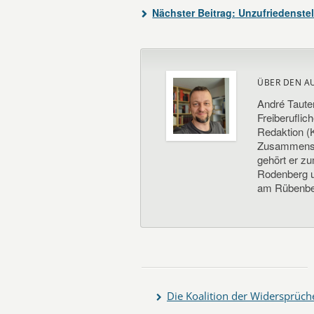
Nächster Beitrag:
Unzufriedenste
ÜBER DEN A
André Taute
Freiberuflic
Redaktion (K
Zusammenste
gehört er z
Rodenberg un
am Rübenbe
Die Koalition der Widersprüch