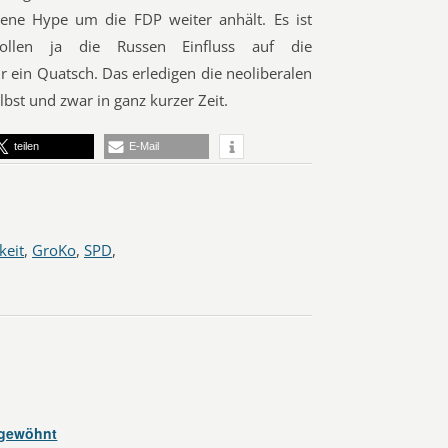
ene Hype um die FDP weiter anhält. Es ist
sollen ja die Russen Einfluss auf die
ein Quatsch. Das erledigen die neoliberalen
bst und zwar in ganz kurzer Zeit.
teilen
E-Mail
keit
,
GroKo
,
SPD
,
 gewöhnt