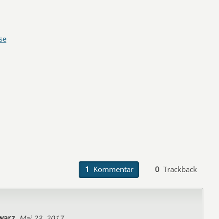
se
1
Kommentar
0
Trackback
warz
Mai 23, 2017