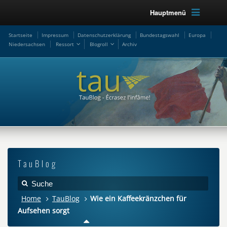
Hauptmenü
Startseite
Impressum
Datenschutzerklärung
Bundestagswahl
Europa
Niedersachsen
Ressort
Blogroll
Archiv
TauBlog
Home
TauBlog
Wie ein Kaffeekränzchen für
Aufsehen sorgt