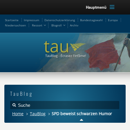
Hauptmenü
Startseite
Impressum
Datenschutzerklärung
Bundestagswahl
Europa
Niedersachsen
Ressort
Blogroll
Archiv
TauBlog
Home
TauBlog
SPD beweist schwarzen Humor