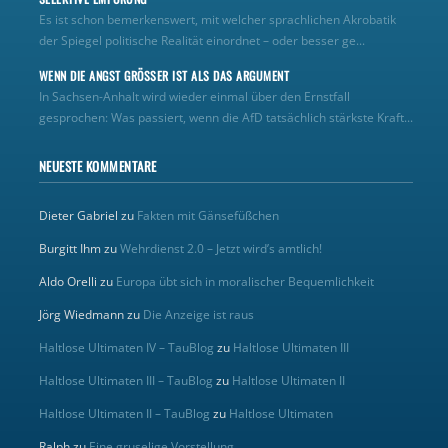
Es ist schon bemerkenswert, mit welcher sprachlichen Akrobatik
der Spiegel politische Realität einordnet – oder besser ge...
WENN DIE ANGST GRÖSSER IST ALS DAS ARGUMENT
In Sachsen-Anhalt wird wieder einmal über den Ernstfall
gesprochen: Was passiert, wenn die AfD tatsächlich stärkste Kraft...
NEUESTE KOMMENTARE
Dieter Gabriel
zu
Fakten mit Gänsefüßchen
Burgitt Ihm
zu
Wehrdienst 2.0 – Jetzt wird’s amtlich!
Aldo Orelli
zu
Europa übt sich in moralischer Bequemlichkeit
Jörg Wiedmann
zu
Die Anzeige ist raus
Haltlose Ultimaten IV – TauBlog
zu
Haltlose Ultimaten III
Haltlose Ultimaten III – TauBlog
zu
Haltlose Ultimaten II
Haltlose Ultimaten II – TauBlog
zu
Haltlose Ultimaten
Ralph
zu
Eine gruselige Vorstellung