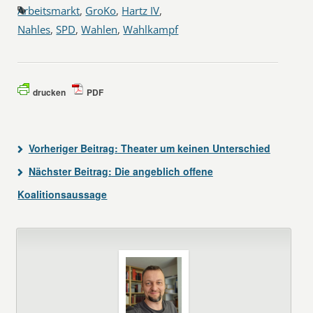
Arbeitsmarkt
,
GroKo
,
Hartz IV
,
Nahles
,
SPD
,
Wahlen
,
Wahlkampf
drucken
PDF
Vorheriger Beitrag:
Theater um keinen Unterschied
Nächster Beitrag:
Die angeblich offene
Koalitionsaussage